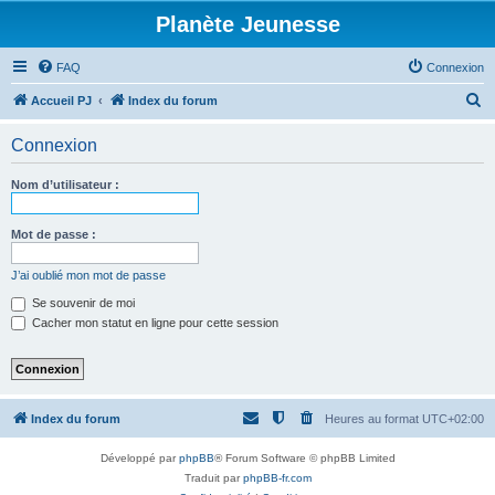
Planète Jeunesse
FAQ
Connexion
R
Accueil PJ
Index du forum
e
Connexion
c
h
Nom d’utilisateur :
e
r
Mot de passe :
c
J’ai oublié mon mot de passe
h
Se souvenir de moi
e
Cacher mon statut en ligne pour cette session
r
Index du forum
Heures au format
UTC+02:00
Développé par
phpBB
® Forum Software © phpBB Limited
Traduit par
phpBB-fr.com