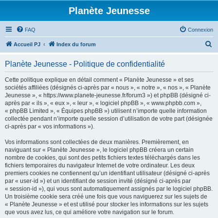
Planète Jeunesse
FAQ
Connexion
R
Accueil PJ
Index du forum
e
Planète Jeunesse - Politique de confidentialité
c
h
Cette politique explique en détail comment « Planète Jeunesse » et ses
sociétés affiliées (désignés ci-après par « nous », « notre », « nos », « Planète
e
Jeunesse », « https://www.planete-jeunesse.fr/forum3 ») et phpBB (désigné ci-
r
après par « ils », « eux », « leur », « logiciel phpBB », « www.phpbb.com »,
« phpBB Limited », « Équipes phpBB ») utilisent n’importe quelle information
c
collectée pendant n’importe quelle session d’utilisation de votre part (désignée
h
ci-après par « vos informations »).
e
Vos informations sont collectées de deux manières. Premièrement, en
r
naviguant sur « Planète Jeunesse », le logiciel phpBB créera un certain
nombre de cookies, qui sont des petits fichiers textes téléchargés dans les
fichiers temporaires du navigateur Internet de votre ordinateur. Les deux
premiers cookies ne contiennent qu’un identifiant utilisateur (désigné ci-après
par « user-id ») et un identifiant de session invité (désigné ci-après par
« session-id »), qui vous sont automatiquement assignés par le logiciel phpBB.
Un troisième cookie sera créé une fois que vous naviguerez sur les sujets de
« Planète Jeunesse » et est utilisé pour stocker les informations sur les sujets
que vous avez lus, ce qui améliore votre navigation sur le forum.