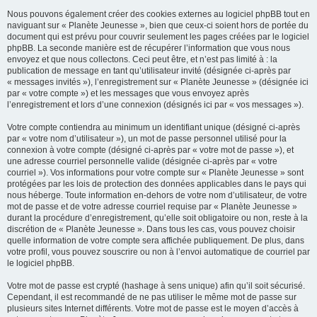
Nous pouvons également créer des cookies externes au logiciel phpBB tout en
naviguant sur « Planète Jeunesse », bien que ceux-ci soient hors de portée du
document qui est prévu pour couvrir seulement les pages créées par le logiciel
phpBB. La seconde manière est de récupérer l’information que vous nous
envoyez et que nous collectons. Ceci peut être, et n’est pas limité à : la
publication de message en tant qu’utilisateur invité (désignée ci-après par
« messages invités »), l’enregistrement sur « Planète Jeunesse » (désignée ici
par « votre compte ») et les messages que vous envoyez après
l’enregistrement et lors d’une connexion (désignés ici par « vos messages »).
Votre compte contiendra au minimum un identifiant unique (désigné ci-après
par « votre nom d’utilisateur »), un mot de passe personnel utilisé pour la
connexion à votre compte (désigné ci-après par « votre mot de passe »), et
une adresse courriel personnelle valide (désignée ci-après par « votre
courriel »). Vos informations pour votre compte sur « Planète Jeunesse » sont
protégées par les lois de protection des données applicables dans le pays qui
nous héberge. Toute information en-dehors de votre nom d’utilisateur, de votre
mot de passe et de votre adresse courriel requise par « Planète Jeunesse »
durant la procédure d’enregistrement, qu’elle soit obligatoire ou non, reste à la
discrétion de « Planète Jeunesse ». Dans tous les cas, vous pouvez choisir
quelle information de votre compte sera affichée publiquement. De plus, dans
votre profil, vous pouvez souscrire ou non à l’envoi automatique de courriel par
le logiciel phpBB.
Votre mot de passe est crypté (hashage à sens unique) afin qu’il soit sécurisé.
Cependant, il est recommandé de ne pas utiliser le même mot de passe sur
plusieurs sites Internet différents. Votre mot de passe est le moyen d’accès à