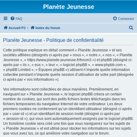
Planète Jeunesse
FAQ
Connexion
R
Accueil PJ
Index du forum
e
Planète Jeunesse - Politique de confidentialité
c
h
Cette politique explique en détail comment « Planète Jeunesse » et ses
sociétés affiliées (désignés ci-après par « nous », « notre », « nos », « Planète
e
Jeunesse », « https://www.planete-jeunesse.fr/forum3 ») et phpBB (désigné ci-
r
après par « ils », « eux », « leur », « logiciel phpBB », « www.phpbb.com »,
« phpBB Limited », « Équipes phpBB ») utilisent n’importe quelle information
c
collectée pendant n’importe quelle session d’utilisation de votre part (désignée
h
ci-après par « vos informations »).
e
Vos informations sont collectées de deux manières. Premièrement, en
r
naviguant sur « Planète Jeunesse », le logiciel phpBB créera un certain
nombre de cookies, qui sont des petits fichiers textes téléchargés dans les
fichiers temporaires du navigateur Internet de votre ordinateur. Les deux
premiers cookies ne contiennent qu’un identifiant utilisateur (désigné ci-après
par « user-id ») et un identifiant de session invité (désigné ci-après par
« session-id »), qui vous sont automatiquement assignés par le logiciel phpBB.
Un troisième cookie sera créé une fois que vous naviguerez sur les sujets de
« Planète Jeunesse » et est utilisé pour stocker les informations sur les sujets
que vous avez lus, ce qui améliore votre navigation sur le forum.