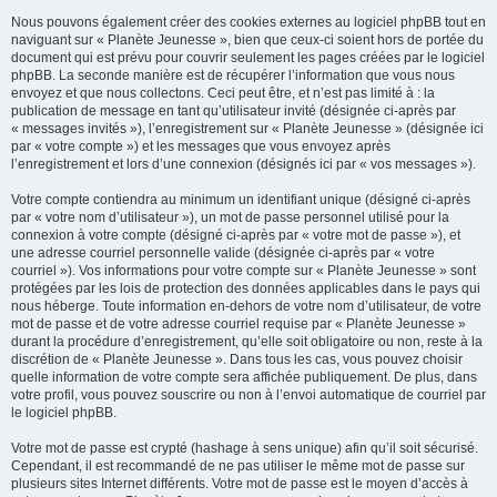
Nous pouvons également créer des cookies externes au logiciel phpBB tout en
naviguant sur « Planète Jeunesse », bien que ceux-ci soient hors de portée du
document qui est prévu pour couvrir seulement les pages créées par le logiciel
phpBB. La seconde manière est de récupérer l’information que vous nous
envoyez et que nous collectons. Ceci peut être, et n’est pas limité à : la
publication de message en tant qu’utilisateur invité (désignée ci-après par
« messages invités »), l’enregistrement sur « Planète Jeunesse » (désignée ici
par « votre compte ») et les messages que vous envoyez après
l’enregistrement et lors d’une connexion (désignés ici par « vos messages »).
Votre compte contiendra au minimum un identifiant unique (désigné ci-après
par « votre nom d’utilisateur »), un mot de passe personnel utilisé pour la
connexion à votre compte (désigné ci-après par « votre mot de passe »), et
une adresse courriel personnelle valide (désignée ci-après par « votre
courriel »). Vos informations pour votre compte sur « Planète Jeunesse » sont
protégées par les lois de protection des données applicables dans le pays qui
nous héberge. Toute information en-dehors de votre nom d’utilisateur, de votre
mot de passe et de votre adresse courriel requise par « Planète Jeunesse »
durant la procédure d’enregistrement, qu’elle soit obligatoire ou non, reste à la
discrétion de « Planète Jeunesse ». Dans tous les cas, vous pouvez choisir
quelle information de votre compte sera affichée publiquement. De plus, dans
votre profil, vous pouvez souscrire ou non à l’envoi automatique de courriel par
le logiciel phpBB.
Votre mot de passe est crypté (hashage à sens unique) afin qu’il soit sécurisé.
Cependant, il est recommandé de ne pas utiliser le même mot de passe sur
plusieurs sites Internet différents. Votre mot de passe est le moyen d’accès à