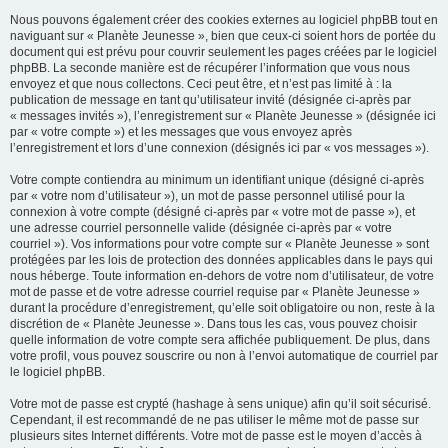
Nous pouvons également créer des cookies externes au logiciel phpBB tout en
naviguant sur « Planète Jeunesse », bien que ceux-ci soient hors de portée du
document qui est prévu pour couvrir seulement les pages créées par le logiciel
phpBB. La seconde manière est de récupérer l’information que vous nous
envoyez et que nous collectons. Ceci peut être, et n’est pas limité à : la
publication de message en tant qu’utilisateur invité (désignée ci-après par
« messages invités »), l’enregistrement sur « Planète Jeunesse » (désignée ici
par « votre compte ») et les messages que vous envoyez après
l’enregistrement et lors d’une connexion (désignés ici par « vos messages »).
Votre compte contiendra au minimum un identifiant unique (désigné ci-après
par « votre nom d’utilisateur »), un mot de passe personnel utilisé pour la
connexion à votre compte (désigné ci-après par « votre mot de passe »), et
une adresse courriel personnelle valide (désignée ci-après par « votre
courriel »). Vos informations pour votre compte sur « Planète Jeunesse » sont
protégées par les lois de protection des données applicables dans le pays qui
nous héberge. Toute information en-dehors de votre nom d’utilisateur, de votre
mot de passe et de votre adresse courriel requise par « Planète Jeunesse »
durant la procédure d’enregistrement, qu’elle soit obligatoire ou non, reste à la
discrétion de « Planète Jeunesse ». Dans tous les cas, vous pouvez choisir
quelle information de votre compte sera affichée publiquement. De plus, dans
votre profil, vous pouvez souscrire ou non à l’envoi automatique de courriel par
le logiciel phpBB.
Votre mot de passe est crypté (hashage à sens unique) afin qu’il soit sécurisé.
Cependant, il est recommandé de ne pas utiliser le même mot de passe sur
plusieurs sites Internet différents. Votre mot de passe est le moyen d’accès à