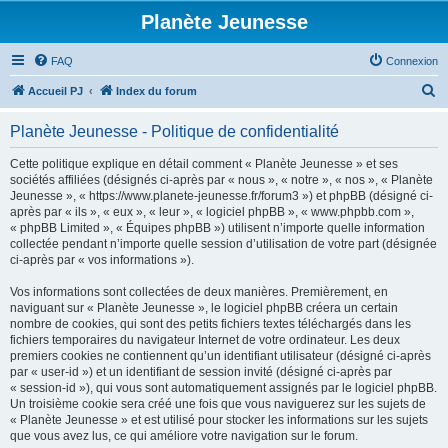
Planète Jeunesse
FAQ
Connexion
R
Accueil PJ
Index du forum
e
Planète Jeunesse - Politique de confidentialité
c
h
Cette politique explique en détail comment « Planète Jeunesse » et ses
sociétés affiliées (désignés ci-après par « nous », « notre », « nos », « Planète
e
Jeunesse », « https://www.planete-jeunesse.fr/forum3 ») et phpBB (désigné ci-
r
après par « ils », « eux », « leur », « logiciel phpBB », « www.phpbb.com »,
« phpBB Limited », « Équipes phpBB ») utilisent n’importe quelle information
c
collectée pendant n’importe quelle session d’utilisation de votre part (désignée
h
ci-après par « vos informations »).
e
Vos informations sont collectées de deux manières. Premièrement, en
r
naviguant sur « Planète Jeunesse », le logiciel phpBB créera un certain
nombre de cookies, qui sont des petits fichiers textes téléchargés dans les
fichiers temporaires du navigateur Internet de votre ordinateur. Les deux
premiers cookies ne contiennent qu’un identifiant utilisateur (désigné ci-après
par « user-id ») et un identifiant de session invité (désigné ci-après par
« session-id »), qui vous sont automatiquement assignés par le logiciel phpBB.
Un troisième cookie sera créé une fois que vous naviguerez sur les sujets de
« Planète Jeunesse » et est utilisé pour stocker les informations sur les sujets
que vous avez lus, ce qui améliore votre navigation sur le forum.