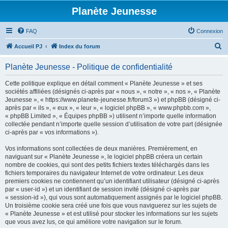
Planète Jeunesse
FAQ
Connexion
R
Accueil PJ
Index du forum
e
Planète Jeunesse - Politique de confidentialité
c
h
Cette politique explique en détail comment « Planète Jeunesse » et ses
sociétés affiliées (désignés ci-après par « nous », « notre », « nos », « Planète
e
Jeunesse », « https://www.planete-jeunesse.fr/forum3 ») et phpBB (désigné ci-
r
après par « ils », « eux », « leur », « logiciel phpBB », « www.phpbb.com »,
« phpBB Limited », « Équipes phpBB ») utilisent n’importe quelle information
c
collectée pendant n’importe quelle session d’utilisation de votre part (désignée
h
ci-après par « vos informations »).
e
Vos informations sont collectées de deux manières. Premièrement, en
r
naviguant sur « Planète Jeunesse », le logiciel phpBB créera un certain
nombre de cookies, qui sont des petits fichiers textes téléchargés dans les
fichiers temporaires du navigateur Internet de votre ordinateur. Les deux
premiers cookies ne contiennent qu’un identifiant utilisateur (désigné ci-après
par « user-id ») et un identifiant de session invité (désigné ci-après par
« session-id »), qui vous sont automatiquement assignés par le logiciel phpBB.
Un troisième cookie sera créé une fois que vous naviguerez sur les sujets de
« Planète Jeunesse » et est utilisé pour stocker les informations sur les sujets
que vous avez lus, ce qui améliore votre navigation sur le forum.