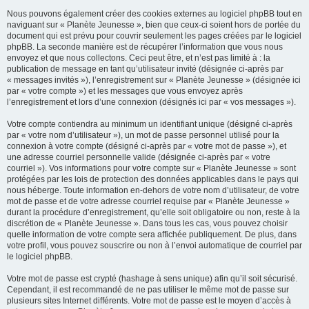
Nous pouvons également créer des cookies externes au logiciel phpBB tout en
naviguant sur « Planète Jeunesse », bien que ceux-ci soient hors de portée du
document qui est prévu pour couvrir seulement les pages créées par le logiciel
phpBB. La seconde manière est de récupérer l’information que vous nous
envoyez et que nous collectons. Ceci peut être, et n’est pas limité à : la
publication de message en tant qu’utilisateur invité (désignée ci-après par
« messages invités »), l’enregistrement sur « Planète Jeunesse » (désignée ici
par « votre compte ») et les messages que vous envoyez après
l’enregistrement et lors d’une connexion (désignés ici par « vos messages »).
Votre compte contiendra au minimum un identifiant unique (désigné ci-après
par « votre nom d’utilisateur »), un mot de passe personnel utilisé pour la
connexion à votre compte (désigné ci-après par « votre mot de passe »), et
une adresse courriel personnelle valide (désignée ci-après par « votre
courriel »). Vos informations pour votre compte sur « Planète Jeunesse » sont
protégées par les lois de protection des données applicables dans le pays qui
nous héberge. Toute information en-dehors de votre nom d’utilisateur, de votre
mot de passe et de votre adresse courriel requise par « Planète Jeunesse »
durant la procédure d’enregistrement, qu’elle soit obligatoire ou non, reste à la
discrétion de « Planète Jeunesse ». Dans tous les cas, vous pouvez choisir
quelle information de votre compte sera affichée publiquement. De plus, dans
votre profil, vous pouvez souscrire ou non à l’envoi automatique de courriel par
le logiciel phpBB.
Votre mot de passe est crypté (hashage à sens unique) afin qu’il soit sécurisé.
Cependant, il est recommandé de ne pas utiliser le même mot de passe sur
plusieurs sites Internet différents. Votre mot de passe est le moyen d’accès à