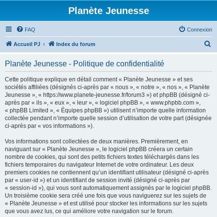
Planète Jeunesse
FAQ
Connexion
R
Accueil PJ
Index du forum
e
Planète Jeunesse - Politique de confidentialité
c
h
Cette politique explique en détail comment « Planète Jeunesse » et ses
sociétés affiliées (désignés ci-après par « nous », « notre », « nos », « Planète
e
Jeunesse », « https://www.planete-jeunesse.fr/forum3 ») et phpBB (désigné ci-
r
après par « ils », « eux », « leur », « logiciel phpBB », « www.phpbb.com »,
« phpBB Limited », « Équipes phpBB ») utilisent n’importe quelle information
c
collectée pendant n’importe quelle session d’utilisation de votre part (désignée
h
ci-après par « vos informations »).
e
Vos informations sont collectées de deux manières. Premièrement, en
r
naviguant sur « Planète Jeunesse », le logiciel phpBB créera un certain
nombre de cookies, qui sont des petits fichiers textes téléchargés dans les
fichiers temporaires du navigateur Internet de votre ordinateur. Les deux
premiers cookies ne contiennent qu’un identifiant utilisateur (désigné ci-après
par « user-id ») et un identifiant de session invité (désigné ci-après par
« session-id »), qui vous sont automatiquement assignés par le logiciel phpBB.
Un troisième cookie sera créé une fois que vous naviguerez sur les sujets de
« Planète Jeunesse » et est utilisé pour stocker les informations sur les sujets
que vous avez lus, ce qui améliore votre navigation sur le forum.