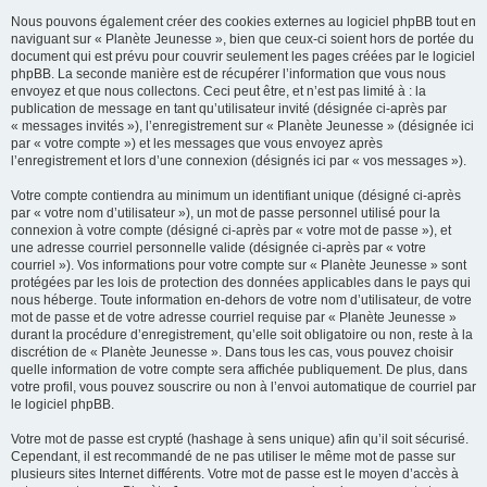
Nous pouvons également créer des cookies externes au logiciel phpBB tout en
naviguant sur « Planète Jeunesse », bien que ceux-ci soient hors de portée du
document qui est prévu pour couvrir seulement les pages créées par le logiciel
phpBB. La seconde manière est de récupérer l’information que vous nous
envoyez et que nous collectons. Ceci peut être, et n’est pas limité à : la
publication de message en tant qu’utilisateur invité (désignée ci-après par
« messages invités »), l’enregistrement sur « Planète Jeunesse » (désignée ici
par « votre compte ») et les messages que vous envoyez après
l’enregistrement et lors d’une connexion (désignés ici par « vos messages »).
Votre compte contiendra au minimum un identifiant unique (désigné ci-après
par « votre nom d’utilisateur »), un mot de passe personnel utilisé pour la
connexion à votre compte (désigné ci-après par « votre mot de passe »), et
une adresse courriel personnelle valide (désignée ci-après par « votre
courriel »). Vos informations pour votre compte sur « Planète Jeunesse » sont
protégées par les lois de protection des données applicables dans le pays qui
nous héberge. Toute information en-dehors de votre nom d’utilisateur, de votre
mot de passe et de votre adresse courriel requise par « Planète Jeunesse »
durant la procédure d’enregistrement, qu’elle soit obligatoire ou non, reste à la
discrétion de « Planète Jeunesse ». Dans tous les cas, vous pouvez choisir
quelle information de votre compte sera affichée publiquement. De plus, dans
votre profil, vous pouvez souscrire ou non à l’envoi automatique de courriel par
le logiciel phpBB.
Votre mot de passe est crypté (hashage à sens unique) afin qu’il soit sécurisé.
Cependant, il est recommandé de ne pas utiliser le même mot de passe sur
plusieurs sites Internet différents. Votre mot de passe est le moyen d’accès à