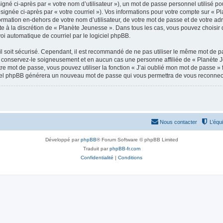
gné ci-après par « votre nom d’utilisateur »), un mot de passe personnel utilisé po
signée ci-après par « votre courriel »). Vos informations pour votre compte sur « P
mation en-dehors de votre nom d’utilisateur, de votre mot de passe et de votre adr
ste à la discrétion de « Planète Jeunesse ». Dans tous les cas, vous pouvez choisir
voi automatique de courriel par le logiciel phpBB.
l soit sécurisé. Cependant, il est recommandé de ne pas utiliser le même mot de pas
 conservez-le soigneusement et en aucun cas une personne affiliée de « Planète 
re mot de passe, vous pouvez utiliser la fonction « J’ai oublié mon mot de passe 
logiciel phpBB générera un nouveau mot de passe qui vous permettra de vous reconnec
Nous contacter
L’équ
Développé par
phpBB
® Forum Software © phpBB Limited
Traduit par
phpBB-fr.com
Confidentialité
|
Conditions