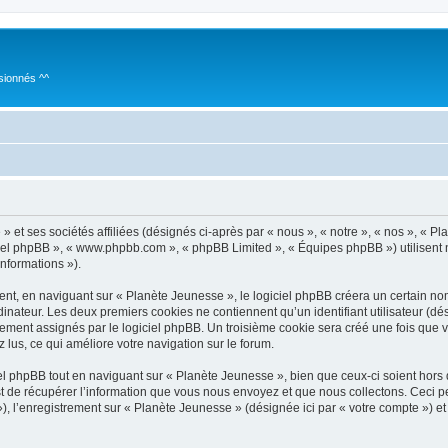
sionnés ^^
 et ses sociétés affiliées (désignés ci-après par « nous », « notre », « nos », « P
giciel phpBB », « www.phpbb.com », « phpBB Limited », « Équipes phpBB ») utilisent 
informations »).
t, en naviguant sur « Planète Jeunesse », le logiciel phpBB créera un certain nomb
inateur. Les deux premiers cookies ne contiennent qu’un identifiant utilisateur (dési
uement assignés par le logiciel phpBB. Un troisième cookie sera créé une fois que 
z lus, ce qui améliore votre navigation sur le forum.
 phpBB tout en naviguant sur « Planète Jeunesse », bien que ceux-ci soient hors
de récupérer l’information que vous nous envoyez et que nous collectons. Ceci peut 
 »), l’enregistrement sur « Planète Jeunesse » (désignée ici par « votre compte ») 