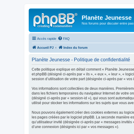
Planète Jeunesse
Nos forums pour discuter entre pas
Accès rapide
FAQ
Accueil PJ
Index du forum
Planète Jeunesse - Politique de confidentialité
Cette politique explique en détail comment « Planète Jeunesse »
et phpBB (désigné ci-après par « ils », « eux », « leur », « lo
session d’utilisation de votre part (désignée ci-après par « vos 
Vos informations sont collectées de deux manières. Premièremen
dans les fichiers temporaires du navigateur Internet de votre ord
(désigné ci-après par « session-id »), qui vous sont automatiq
utilisé pour stocker les informations sur les sujets que vous ave
Nous pouvons également créer des cookies externes au logiciel
les pages créées par le logiciel phpBB. La seconde manière est 
qu’utilisateur invité (désignée ci-après par « messages invités
d’une connexion (désignés ici par « vos messages »).