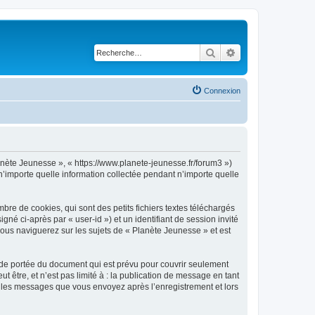
Rechercher
Recherche avancé
Connexion
lanète Jeunesse », « https://www.planete-jeunesse.fr/forum3 »)
n’importe quelle information collectée pendant n’importe quelle
re de cookies, qui sont des petits fichiers textes téléchargés
gné ci-après par « user-id ») et un identifiant de session invité
vous naviguerez sur les sujets de « Planète Jeunesse » et est
 de portée du document qui est prévu pour couvrir seulement
être, et n’est pas limité à : la publication de message en tant
et les messages que vous envoyez après l’enregistrement et lors