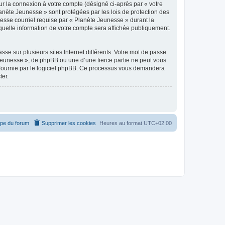
ur la connexion à votre compte (désigné ci-après par « votre
lanète Jeunesse » sont protégées par les lois de protection des
esse courriel requise par « Planète Jeunesse » durant la
 quelle information de votre compte sera affichée publiquement.
se sur plusieurs sites Internet différents. Votre mot de passe
Jeunesse », de phpBB ou une d’une tierce partie ne peut vous
» fournie par le logiciel phpBB. Ce processus vous demandera
ter.
ipe du forum
Supprimer les cookies
Heures au format
UTC+02:00