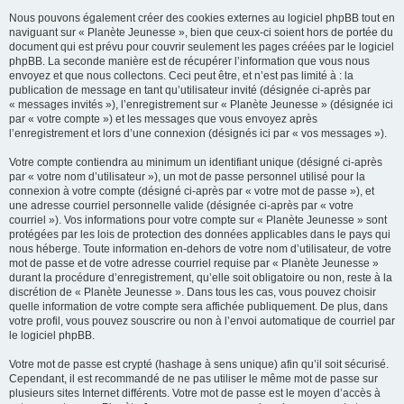
Nous pouvons également créer des cookies externes au logiciel phpBB tout en
naviguant sur « Planète Jeunesse », bien que ceux-ci soient hors de portée du
document qui est prévu pour couvrir seulement les pages créées par le logiciel
phpBB. La seconde manière est de récupérer l’information que vous nous
envoyez et que nous collectons. Ceci peut être, et n’est pas limité à : la
publication de message en tant qu’utilisateur invité (désignée ci-après par
« messages invités »), l’enregistrement sur « Planète Jeunesse » (désignée ici
par « votre compte ») et les messages que vous envoyez après
l’enregistrement et lors d’une connexion (désignés ici par « vos messages »).
Votre compte contiendra au minimum un identifiant unique (désigné ci-après
par « votre nom d’utilisateur »), un mot de passe personnel utilisé pour la
connexion à votre compte (désigné ci-après par « votre mot de passe »), et
une adresse courriel personnelle valide (désignée ci-après par « votre
courriel »). Vos informations pour votre compte sur « Planète Jeunesse » sont
protégées par les lois de protection des données applicables dans le pays qui
nous héberge. Toute information en-dehors de votre nom d’utilisateur, de votre
mot de passe et de votre adresse courriel requise par « Planète Jeunesse »
durant la procédure d’enregistrement, qu’elle soit obligatoire ou non, reste à la
discrétion de « Planète Jeunesse ». Dans tous les cas, vous pouvez choisir
quelle information de votre compte sera affichée publiquement. De plus, dans
votre profil, vous pouvez souscrire ou non à l’envoi automatique de courriel par
le logiciel phpBB.
Votre mot de passe est crypté (hashage à sens unique) afin qu’il soit sécurisé.
Cependant, il est recommandé de ne pas utiliser le même mot de passe sur
plusieurs sites Internet différents. Votre mot de passe est le moyen d’accès à