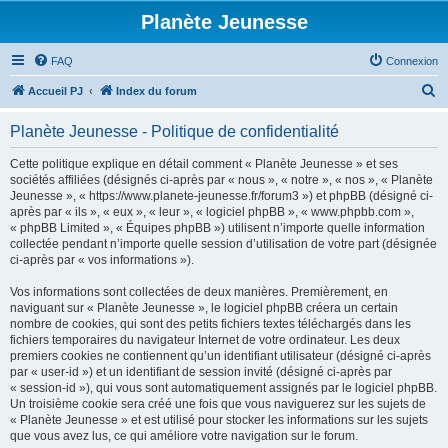
Planète Jeunesse
FAQ
Connexion
R
Accueil PJ
Index du forum
e
Planète Jeunesse - Politique de confidentialité
c
h
Cette politique explique en détail comment « Planète Jeunesse » et ses
sociétés affiliées (désignés ci-après par « nous », « notre », « nos », « Planète
e
Jeunesse », « https://www.planete-jeunesse.fr/forum3 ») et phpBB (désigné ci-
r
après par « ils », « eux », « leur », « logiciel phpBB », « www.phpbb.com »,
« phpBB Limited », « Équipes phpBB ») utilisent n’importe quelle information
c
collectée pendant n’importe quelle session d’utilisation de votre part (désignée
h
ci-après par « vos informations »).
e
Vos informations sont collectées de deux manières. Premièrement, en
r
naviguant sur « Planète Jeunesse », le logiciel phpBB créera un certain
nombre de cookies, qui sont des petits fichiers textes téléchargés dans les
fichiers temporaires du navigateur Internet de votre ordinateur. Les deux
premiers cookies ne contiennent qu’un identifiant utilisateur (désigné ci-après
par « user-id ») et un identifiant de session invité (désigné ci-après par
« session-id »), qui vous sont automatiquement assignés par le logiciel phpBB.
Un troisième cookie sera créé une fois que vous naviguerez sur les sujets de
« Planète Jeunesse » et est utilisé pour stocker les informations sur les sujets
que vous avez lus, ce qui améliore votre navigation sur le forum.