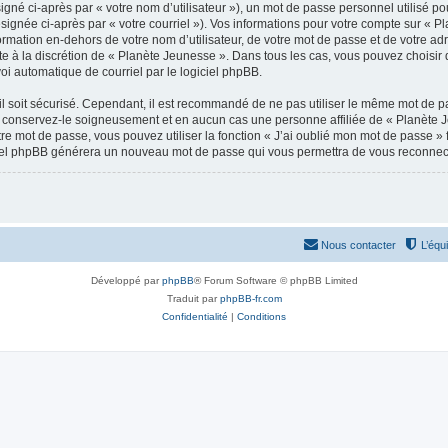
gné ci-après par « votre nom d’utilisateur »), un mot de passe personnel utilisé po
signée ci-après par « votre courriel »). Vos informations pour votre compte sur « P
mation en-dehors de votre nom d’utilisateur, de votre mot de passe et de votre adr
ste à la discrétion de « Planète Jeunesse ». Dans tous les cas, vous pouvez choisir
voi automatique de courriel par le logiciel phpBB.
l soit sécurisé. Cependant, il est recommandé de ne pas utiliser le même mot de pas
 conservez-le soigneusement et en aucun cas une personne affiliée de « Planète 
re mot de passe, vous pouvez utiliser la fonction « J’ai oublié mon mot de passe 
logiciel phpBB générera un nouveau mot de passe qui vous permettra de vous reconnec
Nous contacter
L’équ
Développé par
phpBB
® Forum Software © phpBB Limited
Traduit par
phpBB-fr.com
Confidentialité
|
Conditions