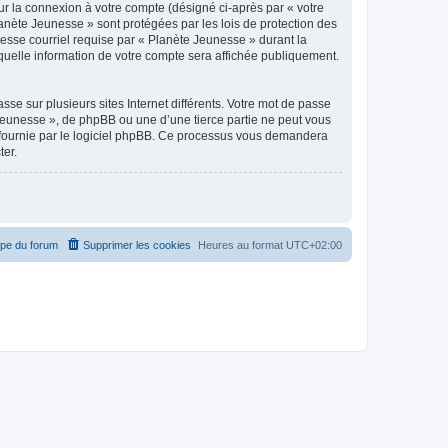
ur la connexion à votre compte (désigné ci-après par « votre
lanète Jeunesse » sont protégées par les lois de protection des
esse courriel requise par « Planète Jeunesse » durant la
 quelle information de votre compte sera affichée publiquement.
se sur plusieurs sites Internet différents. Votre mot de passe
Jeunesse », de phpBB ou une d’une tierce partie ne peut vous
» fournie par le logiciel phpBB. Ce processus vous demandera
ter.
ipe du forum
Supprimer les cookies
Heures au format
UTC+02:00