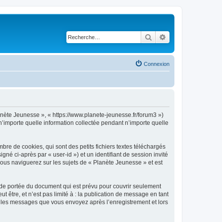
Rechercher
Recherche avancé
Connexion
lanète Jeunesse », « https://www.planete-jeunesse.fr/forum3 »)
n’importe quelle information collectée pendant n’importe quelle
re de cookies, qui sont des petits fichiers textes téléchargés
gné ci-après par « user-id ») et un identifiant de session invité
vous naviguerez sur les sujets de « Planète Jeunesse » et est
 de portée du document qui est prévu pour couvrir seulement
être, et n’est pas limité à : la publication de message en tant
et les messages que vous envoyez après l’enregistrement et lors