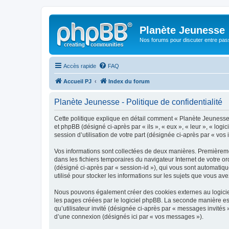
Planète Jeunesse
Nos forums pour discuter entre pas
Accès rapide
FAQ
Accueil PJ
Index du forum
Planète Jeunesse - Politique de confidentialité
Cette politique explique en détail comment « Planète Jeunesse »
et phpBB (désigné ci-après par « ils », « eux », « leur », « lo
session d’utilisation de votre part (désignée ci-après par « vos 
Vos informations sont collectées de deux manières. Premièremen
dans les fichiers temporaires du navigateur Internet de votre ord
(désigné ci-après par « session-id »), qui vous sont automatiq
utilisé pour stocker les informations sur les sujets que vous ave
Nous pouvons également créer des cookies externes au logiciel
les pages créées par le logiciel phpBB. La seconde manière est 
qu’utilisateur invité (désignée ci-après par « messages invités
d’une connexion (désignés ici par « vos messages »).