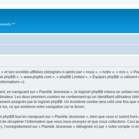
sionnés ^^
 et ses sociétés affiliées (désignés ci-après par « nous », « notre », « nos », « P
giciel phpBB », « www.phpbb.com », « phpBB Limited », « Équipes phpBB ») utilisent 
informations »).
t, en naviguant sur « Planète Jeunesse », le logiciel phpBB créera un certain nomb
inateur. Les deux premiers cookies ne contiennent qu’un identifiant utilisateur (dési
uement assignés par le logiciel phpBB. Un troisième cookie sera créé une fois que 
z lus, ce qui améliore votre navigation sur le forum.
 phpBB tout en naviguant sur « Planète Jeunesse », bien que ceux-ci soient hors
de récupérer l’information que vous nous envoyez et que nous collectons. Ceci peut 
 »), l’enregistrement sur « Planète Jeunesse » (désignée ici par « votre compte ») 