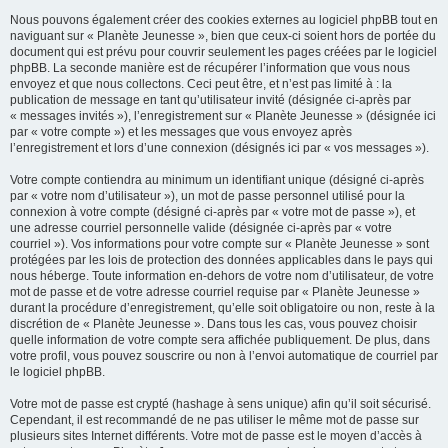
Nous pouvons également créer des cookies externes au logiciel phpBB tout en
naviguant sur « Planète Jeunesse », bien que ceux-ci soient hors de portée du
document qui est prévu pour couvrir seulement les pages créées par le logiciel
phpBB. La seconde manière est de récupérer l’information que vous nous
envoyez et que nous collectons. Ceci peut être, et n’est pas limité à : la
publication de message en tant qu’utilisateur invité (désignée ci-après par
« messages invités »), l’enregistrement sur « Planète Jeunesse » (désignée ici
par « votre compte ») et les messages que vous envoyez après
l’enregistrement et lors d’une connexion (désignés ici par « vos messages »).
Votre compte contiendra au minimum un identifiant unique (désigné ci-après
par « votre nom d’utilisateur »), un mot de passe personnel utilisé pour la
connexion à votre compte (désigné ci-après par « votre mot de passe »), et
une adresse courriel personnelle valide (désignée ci-après par « votre
courriel »). Vos informations pour votre compte sur « Planète Jeunesse » sont
protégées par les lois de protection des données applicables dans le pays qui
nous héberge. Toute information en-dehors de votre nom d’utilisateur, de votre
mot de passe et de votre adresse courriel requise par « Planète Jeunesse »
durant la procédure d’enregistrement, qu’elle soit obligatoire ou non, reste à la
discrétion de « Planète Jeunesse ». Dans tous les cas, vous pouvez choisir
quelle information de votre compte sera affichée publiquement. De plus, dans
votre profil, vous pouvez souscrire ou non à l’envoi automatique de courriel par
le logiciel phpBB.
Votre mot de passe est crypté (hashage à sens unique) afin qu’il soit sécurisé.
Cependant, il est recommandé de ne pas utiliser le même mot de passe sur
plusieurs sites Internet différents. Votre mot de passe est le moyen d’accès à