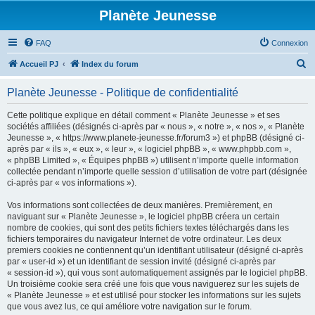
Planète Jeunesse
FAQ
Connexion
R
Accueil PJ
Index du forum
e
Planète Jeunesse - Politique de confidentialité
c
h
Cette politique explique en détail comment « Planète Jeunesse » et ses
sociétés affiliées (désignés ci-après par « nous », « notre », « nos », « Planète
e
Jeunesse », « https://www.planete-jeunesse.fr/forum3 ») et phpBB (désigné ci-
r
après par « ils », « eux », « leur », « logiciel phpBB », « www.phpbb.com »,
« phpBB Limited », « Équipes phpBB ») utilisent n’importe quelle information
c
collectée pendant n’importe quelle session d’utilisation de votre part (désignée
h
ci-après par « vos informations »).
e
Vos informations sont collectées de deux manières. Premièrement, en
r
naviguant sur « Planète Jeunesse », le logiciel phpBB créera un certain
nombre de cookies, qui sont des petits fichiers textes téléchargés dans les
fichiers temporaires du navigateur Internet de votre ordinateur. Les deux
premiers cookies ne contiennent qu’un identifiant utilisateur (désigné ci-après
par « user-id ») et un identifiant de session invité (désigné ci-après par
« session-id »), qui vous sont automatiquement assignés par le logiciel phpBB.
Un troisième cookie sera créé une fois que vous naviguerez sur les sujets de
« Planète Jeunesse » et est utilisé pour stocker les informations sur les sujets
que vous avez lus, ce qui améliore votre navigation sur le forum.