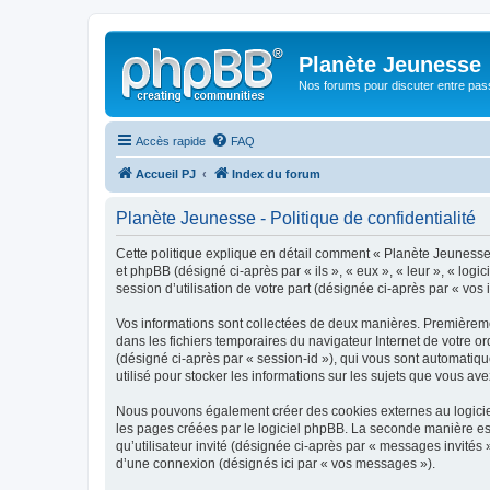
Planète Jeunesse
Nos forums pour discuter entre pas
Accès rapide
FAQ
Accueil PJ
Index du forum
Planète Jeunesse - Politique de confidentialité
Cette politique explique en détail comment « Planète Jeunesse »
et phpBB (désigné ci-après par « ils », « eux », « leur », « lo
session d’utilisation de votre part (désignée ci-après par « vos 
Vos informations sont collectées de deux manières. Premièremen
dans les fichiers temporaires du navigateur Internet de votre ord
(désigné ci-après par « session-id »), qui vous sont automatiq
utilisé pour stocker les informations sur les sujets que vous ave
Nous pouvons également créer des cookies externes au logiciel
les pages créées par le logiciel phpBB. La seconde manière est 
qu’utilisateur invité (désignée ci-après par « messages invités
d’une connexion (désignés ici par « vos messages »).