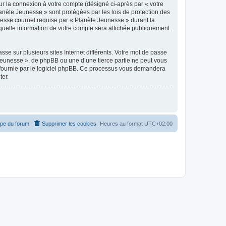
ur la connexion à votre compte (désigné ci-après par « votre
lanète Jeunesse » sont protégées par les lois de protection des
esse courriel requise par « Planète Jeunesse » durant la
 quelle information de votre compte sera affichée publiquement.
se sur plusieurs sites Internet différents. Votre mot de passe
Jeunesse », de phpBB ou une d’une tierce partie ne peut vous
» fournie par le logiciel phpBB. Ce processus vous demandera
ter.
ipe du forum
Supprimer les cookies
Heures au format
UTC+02:00