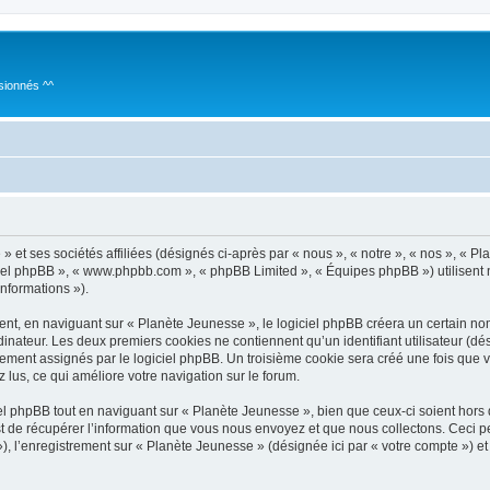
sionnés ^^
 et ses sociétés affiliées (désignés ci-après par « nous », « notre », « nos », « P
giciel phpBB », « www.phpbb.com », « phpBB Limited », « Équipes phpBB ») utilisent 
informations »).
t, en naviguant sur « Planète Jeunesse », le logiciel phpBB créera un certain nomb
inateur. Les deux premiers cookies ne contiennent qu’un identifiant utilisateur (dési
uement assignés par le logiciel phpBB. Un troisième cookie sera créé une fois que 
z lus, ce qui améliore votre navigation sur le forum.
 phpBB tout en naviguant sur « Planète Jeunesse », bien que ceux-ci soient hors
de récupérer l’information que vous nous envoyez et que nous collectons. Ceci peut 
 »), l’enregistrement sur « Planète Jeunesse » (désignée ici par « votre compte ») 