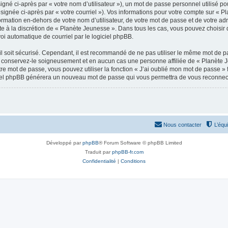
gné ci-après par « votre nom d’utilisateur »), un mot de passe personnel utilisé po
signée ci-après par « votre courriel »). Vos informations pour votre compte sur « P
mation en-dehors de votre nom d’utilisateur, de votre mot de passe et de votre adr
ste à la discrétion de « Planète Jeunesse ». Dans tous les cas, vous pouvez choisir
voi automatique de courriel par le logiciel phpBB.
l soit sécurisé. Cependant, il est recommandé de ne pas utiliser le même mot de pas
 conservez-le soigneusement et en aucun cas une personne affiliée de « Planète 
re mot de passe, vous pouvez utiliser la fonction « J’ai oublié mon mot de passe 
logiciel phpBB générera un nouveau mot de passe qui vous permettra de vous reconnec
Nous contacter
L’équ
Développé par
phpBB
® Forum Software © phpBB Limited
Traduit par
phpBB-fr.com
Confidentialité
|
Conditions