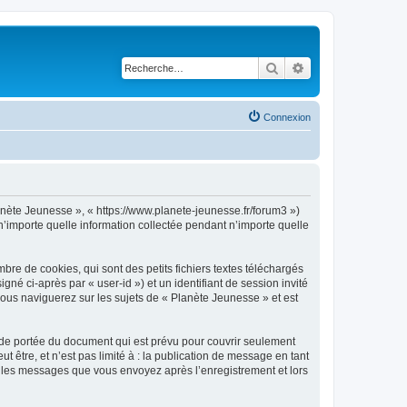
Rechercher
Recherche avancé
Connexion
lanète Jeunesse », « https://www.planete-jeunesse.fr/forum3 »)
n’importe quelle information collectée pendant n’importe quelle
re de cookies, qui sont des petits fichiers textes téléchargés
gné ci-après par « user-id ») et un identifiant de session invité
vous naviguerez sur les sujets de « Planète Jeunesse » et est
 de portée du document qui est prévu pour couvrir seulement
être, et n’est pas limité à : la publication de message en tant
et les messages que vous envoyez après l’enregistrement et lors