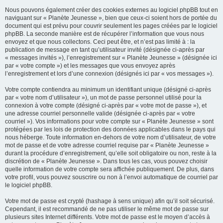
Nous pouvons également créer des cookies externes au logiciel phpBB tout en
naviguant sur « Planète Jeunesse », bien que ceux-ci soient hors de portée du
document qui est prévu pour couvrir seulement les pages créées par le logiciel
phpBB. La seconde manière est de récupérer l’information que vous nous
envoyez et que nous collectons. Ceci peut être, et n’est pas limité à : la
publication de message en tant qu’utilisateur invité (désignée ci-après par
« messages invités »), l’enregistrement sur « Planète Jeunesse » (désignée ici
par « votre compte ») et les messages que vous envoyez après
l’enregistrement et lors d’une connexion (désignés ici par « vos messages »).
Votre compte contiendra au minimum un identifiant unique (désigné ci-après
par « votre nom d’utilisateur »), un mot de passe personnel utilisé pour la
connexion à votre compte (désigné ci-après par « votre mot de passe »), et
une adresse courriel personnelle valide (désignée ci-après par « votre
courriel »). Vos informations pour votre compte sur « Planète Jeunesse » sont
protégées par les lois de protection des données applicables dans le pays qui
nous héberge. Toute information en-dehors de votre nom d’utilisateur, de votre
mot de passe et de votre adresse courriel requise par « Planète Jeunesse »
durant la procédure d’enregistrement, qu’elle soit obligatoire ou non, reste à la
discrétion de « Planète Jeunesse ». Dans tous les cas, vous pouvez choisir
quelle information de votre compte sera affichée publiquement. De plus, dans
votre profil, vous pouvez souscrire ou non à l’envoi automatique de courriel par
le logiciel phpBB.
Votre mot de passe est crypté (hashage à sens unique) afin qu’il soit sécurisé.
Cependant, il est recommandé de ne pas utiliser le même mot de passe sur
plusieurs sites Internet différents. Votre mot de passe est le moyen d’accès à