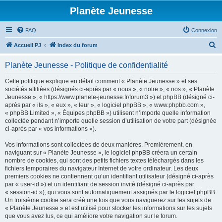
Planète Jeunesse
FAQ
Connexion
R
Accueil PJ
Index du forum
e
Planète Jeunesse - Politique de confidentialité
c
h
Cette politique explique en détail comment « Planète Jeunesse » et ses
sociétés affiliées (désignés ci-après par « nous », « notre », « nos », « Planète
e
Jeunesse », « https://www.planete-jeunesse.fr/forum3 ») et phpBB (désigné ci-
r
après par « ils », « eux », « leur », « logiciel phpBB », « www.phpbb.com »,
« phpBB Limited », « Équipes phpBB ») utilisent n’importe quelle information
c
collectée pendant n’importe quelle session d’utilisation de votre part (désignée
h
ci-après par « vos informations »).
e
Vos informations sont collectées de deux manières. Premièrement, en
r
naviguant sur « Planète Jeunesse », le logiciel phpBB créera un certain
nombre de cookies, qui sont des petits fichiers textes téléchargés dans les
fichiers temporaires du navigateur Internet de votre ordinateur. Les deux
premiers cookies ne contiennent qu’un identifiant utilisateur (désigné ci-après
par « user-id ») et un identifiant de session invité (désigné ci-après par
« session-id »), qui vous sont automatiquement assignés par le logiciel phpBB.
Un troisième cookie sera créé une fois que vous naviguerez sur les sujets de
« Planète Jeunesse » et est utilisé pour stocker les informations sur les sujets
que vous avez lus, ce qui améliore votre navigation sur le forum.