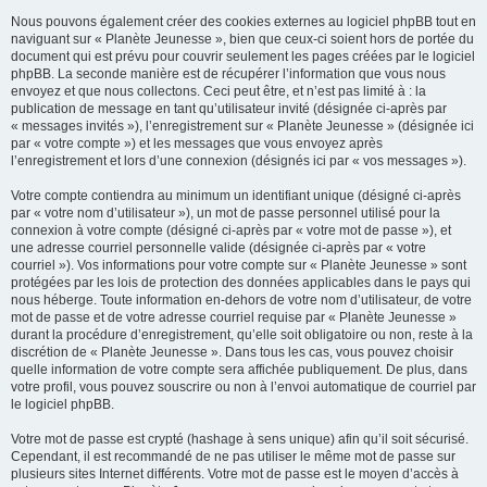
Nous pouvons également créer des cookies externes au logiciel phpBB tout en
naviguant sur « Planète Jeunesse », bien que ceux-ci soient hors de portée du
document qui est prévu pour couvrir seulement les pages créées par le logiciel
phpBB. La seconde manière est de récupérer l’information que vous nous
envoyez et que nous collectons. Ceci peut être, et n’est pas limité à : la
publication de message en tant qu’utilisateur invité (désignée ci-après par
« messages invités »), l’enregistrement sur « Planète Jeunesse » (désignée ici
par « votre compte ») et les messages que vous envoyez après
l’enregistrement et lors d’une connexion (désignés ici par « vos messages »).
Votre compte contiendra au minimum un identifiant unique (désigné ci-après
par « votre nom d’utilisateur »), un mot de passe personnel utilisé pour la
connexion à votre compte (désigné ci-après par « votre mot de passe »), et
une adresse courriel personnelle valide (désignée ci-après par « votre
courriel »). Vos informations pour votre compte sur « Planète Jeunesse » sont
protégées par les lois de protection des données applicables dans le pays qui
nous héberge. Toute information en-dehors de votre nom d’utilisateur, de votre
mot de passe et de votre adresse courriel requise par « Planète Jeunesse »
durant la procédure d’enregistrement, qu’elle soit obligatoire ou non, reste à la
discrétion de « Planète Jeunesse ». Dans tous les cas, vous pouvez choisir
quelle information de votre compte sera affichée publiquement. De plus, dans
votre profil, vous pouvez souscrire ou non à l’envoi automatique de courriel par
le logiciel phpBB.
Votre mot de passe est crypté (hashage à sens unique) afin qu’il soit sécurisé.
Cependant, il est recommandé de ne pas utiliser le même mot de passe sur
plusieurs sites Internet différents. Votre mot de passe est le moyen d’accès à