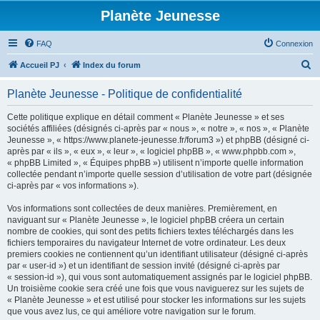
Planète Jeunesse
FAQ
Connexion
R
Accueil PJ
Index du forum
e
Planète Jeunesse - Politique de confidentialité
c
h
Cette politique explique en détail comment « Planète Jeunesse » et ses
sociétés affiliées (désignés ci-après par « nous », « notre », « nos », « Planète
e
Jeunesse », « https://www.planete-jeunesse.fr/forum3 ») et phpBB (désigné ci-
r
après par « ils », « eux », « leur », « logiciel phpBB », « www.phpbb.com »,
« phpBB Limited », « Équipes phpBB ») utilisent n’importe quelle information
c
collectée pendant n’importe quelle session d’utilisation de votre part (désignée
h
ci-après par « vos informations »).
e
Vos informations sont collectées de deux manières. Premièrement, en
r
naviguant sur « Planète Jeunesse », le logiciel phpBB créera un certain
nombre de cookies, qui sont des petits fichiers textes téléchargés dans les
fichiers temporaires du navigateur Internet de votre ordinateur. Les deux
premiers cookies ne contiennent qu’un identifiant utilisateur (désigné ci-après
par « user-id ») et un identifiant de session invité (désigné ci-après par
« session-id »), qui vous sont automatiquement assignés par le logiciel phpBB.
Un troisième cookie sera créé une fois que vous naviguerez sur les sujets de
« Planète Jeunesse » et est utilisé pour stocker les informations sur les sujets
que vous avez lus, ce qui améliore votre navigation sur le forum.