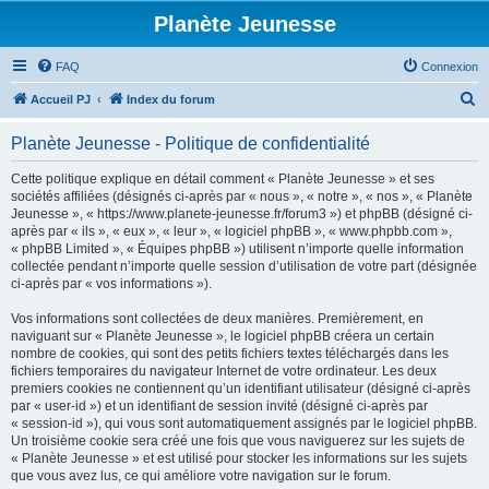
Planète Jeunesse
FAQ
Connexion
R
Accueil PJ
Index du forum
e
Planète Jeunesse - Politique de confidentialité
c
h
Cette politique explique en détail comment « Planète Jeunesse » et ses
sociétés affiliées (désignés ci-après par « nous », « notre », « nos », « Planète
e
Jeunesse », « https://www.planete-jeunesse.fr/forum3 ») et phpBB (désigné ci-
r
après par « ils », « eux », « leur », « logiciel phpBB », « www.phpbb.com »,
« phpBB Limited », « Équipes phpBB ») utilisent n’importe quelle information
c
collectée pendant n’importe quelle session d’utilisation de votre part (désignée
h
ci-après par « vos informations »).
e
Vos informations sont collectées de deux manières. Premièrement, en
r
naviguant sur « Planète Jeunesse », le logiciel phpBB créera un certain
nombre de cookies, qui sont des petits fichiers textes téléchargés dans les
fichiers temporaires du navigateur Internet de votre ordinateur. Les deux
premiers cookies ne contiennent qu’un identifiant utilisateur (désigné ci-après
par « user-id ») et un identifiant de session invité (désigné ci-après par
« session-id »), qui vous sont automatiquement assignés par le logiciel phpBB.
Un troisième cookie sera créé une fois que vous naviguerez sur les sujets de
« Planète Jeunesse » et est utilisé pour stocker les informations sur les sujets
que vous avez lus, ce qui améliore votre navigation sur le forum.