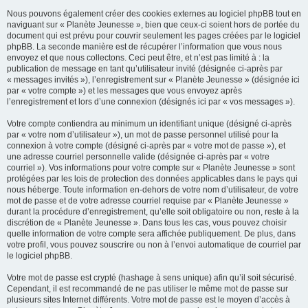
Nous pouvons également créer des cookies externes au logiciel phpBB tout en
naviguant sur « Planète Jeunesse », bien que ceux-ci soient hors de portée du
document qui est prévu pour couvrir seulement les pages créées par le logiciel
phpBB. La seconde manière est de récupérer l’information que vous nous
envoyez et que nous collectons. Ceci peut être, et n’est pas limité à : la
publication de message en tant qu’utilisateur invité (désignée ci-après par
« messages invités »), l’enregistrement sur « Planète Jeunesse » (désignée ici
par « votre compte ») et les messages que vous envoyez après
l’enregistrement et lors d’une connexion (désignés ici par « vos messages »).
Votre compte contiendra au minimum un identifiant unique (désigné ci-après
par « votre nom d’utilisateur »), un mot de passe personnel utilisé pour la
connexion à votre compte (désigné ci-après par « votre mot de passe »), et
une adresse courriel personnelle valide (désignée ci-après par « votre
courriel »). Vos informations pour votre compte sur « Planète Jeunesse » sont
protégées par les lois de protection des données applicables dans le pays qui
nous héberge. Toute information en-dehors de votre nom d’utilisateur, de votre
mot de passe et de votre adresse courriel requise par « Planète Jeunesse »
durant la procédure d’enregistrement, qu’elle soit obligatoire ou non, reste à la
discrétion de « Planète Jeunesse ». Dans tous les cas, vous pouvez choisir
quelle information de votre compte sera affichée publiquement. De plus, dans
votre profil, vous pouvez souscrire ou non à l’envoi automatique de courriel par
le logiciel phpBB.
Votre mot de passe est crypté (hashage à sens unique) afin qu’il soit sécurisé.
Cependant, il est recommandé de ne pas utiliser le même mot de passe sur
plusieurs sites Internet différents. Votre mot de passe est le moyen d’accès à