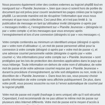
Nous pouvons également créer des cookies externes au logiciel phpBB tout en
naviguant sur « Planète Jeunesse », bien que ceux-ci soient hors de portée du
document qui est prévu pour couvrir seulement les pages créées par le logiciel
phpBB. La seconde manière est de récupérer l’information que vous nous
envoyez et que nous collectons. Ceci peut être, et n’est pas limité à : la
publication de message en tant qu’utilisateur invité (désignée ci-après par
« messages invités »), l’enregistrement sur « Planète Jeunesse » (désignée ici
par « votre compte ») et les messages que vous envoyez après
l’enregistrement et lors d’une connexion (désignés ici par « vos messages »).
Votre compte contiendra au minimum un identifiant unique (désigné ci-après
par « votre nom d’utilisateur »), un mot de passe personnel utilisé pour la
connexion à votre compte (désigné ci-après par « votre mot de passe »), et
une adresse courriel personnelle valide (désignée ci-après par « votre
courriel »). Vos informations pour votre compte sur « Planète Jeunesse » sont
protégées par les lois de protection des données applicables dans le pays qui
nous héberge. Toute information en-dehors de votre nom d’utilisateur, de votre
mot de passe et de votre adresse courriel requise par « Planète Jeunesse »
durant la procédure d’enregistrement, qu’elle soit obligatoire ou non, reste à la
discrétion de « Planète Jeunesse ». Dans tous les cas, vous pouvez choisir
quelle information de votre compte sera affichée publiquement. De plus, dans
votre profil, vous pouvez souscrire ou non à l’envoi automatique de courriel par
le logiciel phpBB.
Votre mot de passe est crypté (hashage à sens unique) afin qu’il soit sécurisé.
Cependant, il est recommandé de ne pas utiliser le même mot de passe sur
plusieurs sites Internet différents. Votre mot de passe est le moyen d’accès à