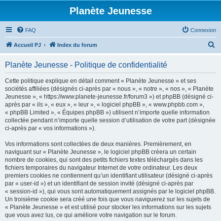
Planète Jeunesse
FAQ
Connexion
R
Accueil PJ
Index du forum
e
Planète Jeunesse - Politique de confidentialité
c
h
Cette politique explique en détail comment « Planète Jeunesse » et ses
sociétés affiliées (désignés ci-après par « nous », « notre », « nos », « Planète
e
Jeunesse », « https://www.planete-jeunesse.fr/forum3 ») et phpBB (désigné ci-
r
après par « ils », « eux », « leur », « logiciel phpBB », « www.phpbb.com »,
« phpBB Limited », « Équipes phpBB ») utilisent n’importe quelle information
c
collectée pendant n’importe quelle session d’utilisation de votre part (désignée
h
ci-après par « vos informations »).
e
Vos informations sont collectées de deux manières. Premièrement, en
r
naviguant sur « Planète Jeunesse », le logiciel phpBB créera un certain
nombre de cookies, qui sont des petits fichiers textes téléchargés dans les
fichiers temporaires du navigateur Internet de votre ordinateur. Les deux
premiers cookies ne contiennent qu’un identifiant utilisateur (désigné ci-après
par « user-id ») et un identifiant de session invité (désigné ci-après par
« session-id »), qui vous sont automatiquement assignés par le logiciel phpBB.
Un troisième cookie sera créé une fois que vous naviguerez sur les sujets de
« Planète Jeunesse » et est utilisé pour stocker les informations sur les sujets
que vous avez lus, ce qui améliore votre navigation sur le forum.