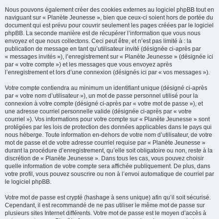
Nous pouvons également créer des cookies externes au logiciel phpBB tout en
naviguant sur « Planète Jeunesse », bien que ceux-ci soient hors de portée du
document qui est prévu pour couvrir seulement les pages créées par le logiciel
phpBB. La seconde manière est de récupérer l’information que vous nous
envoyez et que nous collectons. Ceci peut être, et n’est pas limité à : la
publication de message en tant qu’utilisateur invité (désignée ci-après par
« messages invités »), l’enregistrement sur « Planète Jeunesse » (désignée ici
par « votre compte ») et les messages que vous envoyez après
l’enregistrement et lors d’une connexion (désignés ici par « vos messages »).
Votre compte contiendra au minimum un identifiant unique (désigné ci-après
par « votre nom d’utilisateur »), un mot de passe personnel utilisé pour la
connexion à votre compte (désigné ci-après par « votre mot de passe »), et
une adresse courriel personnelle valide (désignée ci-après par « votre
courriel »). Vos informations pour votre compte sur « Planète Jeunesse » sont
protégées par les lois de protection des données applicables dans le pays qui
nous héberge. Toute information en-dehors de votre nom d’utilisateur, de votre
mot de passe et de votre adresse courriel requise par « Planète Jeunesse »
durant la procédure d’enregistrement, qu’elle soit obligatoire ou non, reste à la
discrétion de « Planète Jeunesse ». Dans tous les cas, vous pouvez choisir
quelle information de votre compte sera affichée publiquement. De plus, dans
votre profil, vous pouvez souscrire ou non à l’envoi automatique de courriel par
le logiciel phpBB.
Votre mot de passe est crypté (hashage à sens unique) afin qu’il soit sécurisé.
Cependant, il est recommandé de ne pas utiliser le même mot de passe sur
plusieurs sites Internet différents. Votre mot de passe est le moyen d’accès à