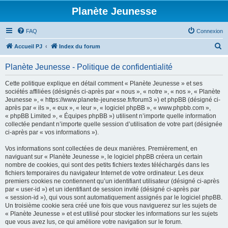
Planète Jeunesse
FAQ
Connexion
R
Accueil PJ
Index du forum
e
Planète Jeunesse - Politique de confidentialité
c
h
Cette politique explique en détail comment « Planète Jeunesse » et ses
sociétés affiliées (désignés ci-après par « nous », « notre », « nos », « Planète
e
Jeunesse », « https://www.planete-jeunesse.fr/forum3 ») et phpBB (désigné ci-
r
après par « ils », « eux », « leur », « logiciel phpBB », « www.phpbb.com »,
« phpBB Limited », « Équipes phpBB ») utilisent n’importe quelle information
c
collectée pendant n’importe quelle session d’utilisation de votre part (désignée
h
ci-après par « vos informations »).
e
Vos informations sont collectées de deux manières. Premièrement, en
r
naviguant sur « Planète Jeunesse », le logiciel phpBB créera un certain
nombre de cookies, qui sont des petits fichiers textes téléchargés dans les
fichiers temporaires du navigateur Internet de votre ordinateur. Les deux
premiers cookies ne contiennent qu’un identifiant utilisateur (désigné ci-après
par « user-id ») et un identifiant de session invité (désigné ci-après par
« session-id »), qui vous sont automatiquement assignés par le logiciel phpBB.
Un troisième cookie sera créé une fois que vous naviguerez sur les sujets de
« Planète Jeunesse » et est utilisé pour stocker les informations sur les sujets
que vous avez lus, ce qui améliore votre navigation sur le forum.