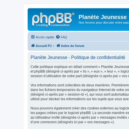
Planète Jeunesse
Nos forums pour discuter entre pas
Accès rapide
FAQ
Accueil PJ
Index du forum
Planète Jeunesse - Politique de confidentialité
Cette politique explique en détail comment « Planète Jeunesse »
et phpBB (désigné ci-après par « ils », « eux », « leur », « lo
session d’utilisation de votre part (désignée ci-après par « vos 
Vos informations sont collectées de deux manières. Premièremen
dans les fichiers temporaires du navigateur Internet de votre ord
(désigné ci-après par « session-id »), qui vous sont automatiq
utilisé pour stocker les informations sur les sujets que vous ave
Nous pouvons également créer des cookies externes au logiciel
les pages créées par le logiciel phpBB. La seconde manière est 
qu’utilisateur invité (désignée ci-après par « messages invités
d’une connexion (désignés ici par « vos messages »).