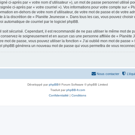
gné ci-après par « votre nom d’utilisateur »), un mot de passe personnel utilisé po
signée ci-après par « votre courriel »). Vos informations pour votre compte sur « P
mation en-dehors de votre nom d’utilisateur, de votre mot de passe et de votre adr
ste à la discrétion de « Planète Jeunesse ». Dans tous les cas, vous pouvez choisir
voi automatique de courriel par le logiciel phpBB.
l soit sécurisé. Cependant, il est recommandé de ne pas utiliser le même mot de pas
 conservez-le soigneusement et en aucun cas une personne affiliée de « Planète 
re mot de passe, vous pouvez utiliser la fonction « J’ai oublié mon mot de passe 
logiciel phpBB générera un nouveau mot de passe qui vous permettra de vous reconnec
Nous contacter
L’équ
Développé par
phpBB
® Forum Software © phpBB Limited
Traduit par
phpBB-fr.com
Confidentialité
|
Conditions