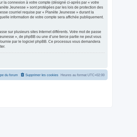
ur la connexion à votre compte (désigné ci-après par « votre
lanète Jeunesse » sont protégées par les lois de protection des
esse courriel requise par « Planète Jeunesse » durant la
 quelle information de votre compte sera affichée publiquement.
se sur plusieurs sites Internet différents. Votre mot de passe
Jeunesse », de phpBB ou une d’une tierce partie ne peut vous
» fournie par le logiciel phpBB. Ce processus vous demandera
ter.
ipe du forum
Supprimer les cookies
Heures au format
UTC+02:00