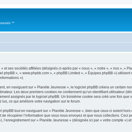
sionnés ^^
 et ses sociétés affiliées (désignés ci-après par « nous », « notre », « nos », « P
giciel phpBB », « www.phpbb.com », « phpBB Limited », « Équipes phpBB ») utilisent 
informations »).
t, en naviguant sur « Planète Jeunesse », le logiciel phpBB créera un certain nomb
inateur. Les deux premiers cookies ne contiennent qu’un identifiant utilisateur (dési
uement assignés par le logiciel phpBB. Un troisième cookie sera créé une fois que 
z lus, ce qui améliore votre navigation sur le forum.
 phpBB tout en naviguant sur « Planète Jeunesse », bien que ceux-ci soient hors
de récupérer l’information que vous nous envoyez et que nous collectons. Ceci peut 
 »), l’enregistrement sur « Planète Jeunesse » (désignée ici par « votre compte ») 