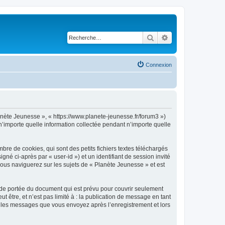
Rechercher
Recherche avancé
Connexion
lanète Jeunesse », « https://www.planete-jeunesse.fr/forum3 »)
n’importe quelle information collectée pendant n’importe quelle
re de cookies, qui sont des petits fichiers textes téléchargés
gné ci-après par « user-id ») et un identifiant de session invité
vous naviguerez sur les sujets de « Planète Jeunesse » et est
 de portée du document qui est prévu pour couvrir seulement
être, et n’est pas limité à : la publication de message en tant
et les messages que vous envoyez après l’enregistrement et lors