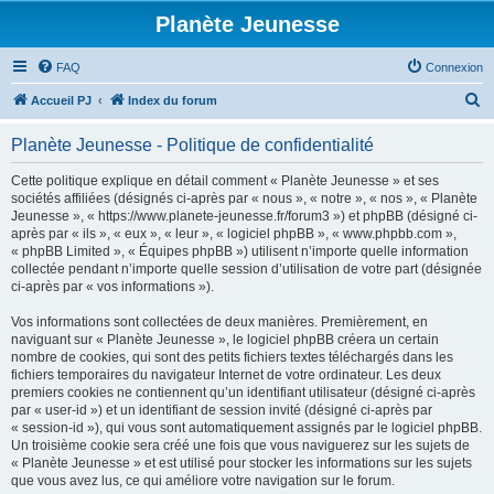
Planète Jeunesse
FAQ
Connexion
R
Accueil PJ
Index du forum
e
Planète Jeunesse - Politique de confidentialité
c
h
Cette politique explique en détail comment « Planète Jeunesse » et ses
sociétés affiliées (désignés ci-après par « nous », « notre », « nos », « Planète
e
Jeunesse », « https://www.planete-jeunesse.fr/forum3 ») et phpBB (désigné ci-
r
après par « ils », « eux », « leur », « logiciel phpBB », « www.phpbb.com »,
« phpBB Limited », « Équipes phpBB ») utilisent n’importe quelle information
c
collectée pendant n’importe quelle session d’utilisation de votre part (désignée
h
ci-après par « vos informations »).
e
Vos informations sont collectées de deux manières. Premièrement, en
r
naviguant sur « Planète Jeunesse », le logiciel phpBB créera un certain
nombre de cookies, qui sont des petits fichiers textes téléchargés dans les
fichiers temporaires du navigateur Internet de votre ordinateur. Les deux
premiers cookies ne contiennent qu’un identifiant utilisateur (désigné ci-après
par « user-id ») et un identifiant de session invité (désigné ci-après par
« session-id »), qui vous sont automatiquement assignés par le logiciel phpBB.
Un troisième cookie sera créé une fois que vous naviguerez sur les sujets de
« Planète Jeunesse » et est utilisé pour stocker les informations sur les sujets
que vous avez lus, ce qui améliore votre navigation sur le forum.