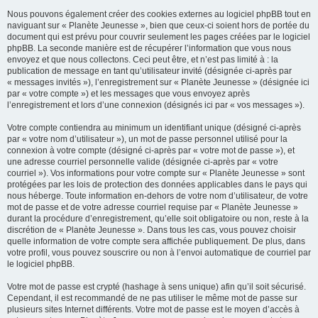
Nous pouvons également créer des cookies externes au logiciel phpBB tout en
naviguant sur « Planète Jeunesse », bien que ceux-ci soient hors de portée du
document qui est prévu pour couvrir seulement les pages créées par le logiciel
phpBB. La seconde manière est de récupérer l’information que vous nous
envoyez et que nous collectons. Ceci peut être, et n’est pas limité à : la
publication de message en tant qu’utilisateur invité (désignée ci-après par
« messages invités »), l’enregistrement sur « Planète Jeunesse » (désignée ici
par « votre compte ») et les messages que vous envoyez après
l’enregistrement et lors d’une connexion (désignés ici par « vos messages »).
Votre compte contiendra au minimum un identifiant unique (désigné ci-après
par « votre nom d’utilisateur »), un mot de passe personnel utilisé pour la
connexion à votre compte (désigné ci-après par « votre mot de passe »), et
une adresse courriel personnelle valide (désignée ci-après par « votre
courriel »). Vos informations pour votre compte sur « Planète Jeunesse » sont
protégées par les lois de protection des données applicables dans le pays qui
nous héberge. Toute information en-dehors de votre nom d’utilisateur, de votre
mot de passe et de votre adresse courriel requise par « Planète Jeunesse »
durant la procédure d’enregistrement, qu’elle soit obligatoire ou non, reste à la
discrétion de « Planète Jeunesse ». Dans tous les cas, vous pouvez choisir
quelle information de votre compte sera affichée publiquement. De plus, dans
votre profil, vous pouvez souscrire ou non à l’envoi automatique de courriel par
le logiciel phpBB.
Votre mot de passe est crypté (hashage à sens unique) afin qu’il soit sécurisé.
Cependant, il est recommandé de ne pas utiliser le même mot de passe sur
plusieurs sites Internet différents. Votre mot de passe est le moyen d’accès à