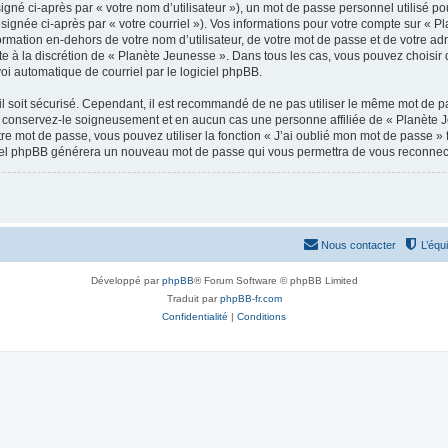
gné ci-après par « votre nom d’utilisateur »), un mot de passe personnel utilisé po
signée ci-après par « votre courriel »). Vos informations pour votre compte sur « P
mation en-dehors de votre nom d’utilisateur, de votre mot de passe et de votre adr
ste à la discrétion de « Planète Jeunesse ». Dans tous les cas, vous pouvez choisir
voi automatique de courriel par le logiciel phpBB.
l soit sécurisé. Cependant, il est recommandé de ne pas utiliser le même mot de pas
 conservez-le soigneusement et en aucun cas une personne affiliée de « Planète 
re mot de passe, vous pouvez utiliser la fonction « J’ai oublié mon mot de passe 
logiciel phpBB générera un nouveau mot de passe qui vous permettra de vous reconnec
Nous contacter
L’équ
Développé par
phpBB
® Forum Software © phpBB Limited
Traduit par
phpBB-fr.com
Confidentialité
|
Conditions