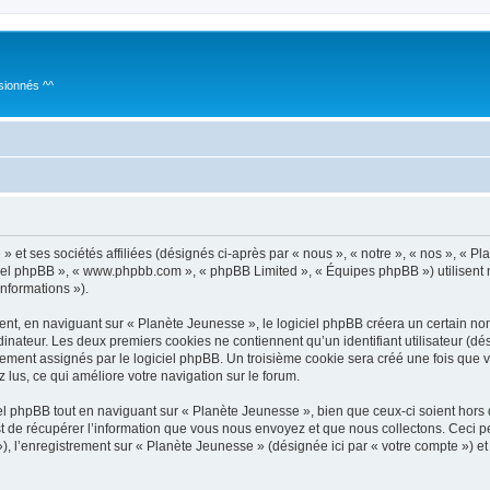
sionnés ^^
 et ses sociétés affiliées (désignés ci-après par « nous », « notre », « nos », « P
giciel phpBB », « www.phpbb.com », « phpBB Limited », « Équipes phpBB ») utilisent 
informations »).
t, en naviguant sur « Planète Jeunesse », le logiciel phpBB créera un certain nomb
inateur. Les deux premiers cookies ne contiennent qu’un identifiant utilisateur (dési
uement assignés par le logiciel phpBB. Un troisième cookie sera créé une fois que 
z lus, ce qui améliore votre navigation sur le forum.
 phpBB tout en naviguant sur « Planète Jeunesse », bien que ceux-ci soient hors
de récupérer l’information que vous nous envoyez et que nous collectons. Ceci peut 
 »), l’enregistrement sur « Planète Jeunesse » (désignée ici par « votre compte ») 