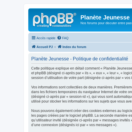
Planète Jeunesse
Nos forums pour discuter entre pas
Accès rapide
FAQ
Accueil PJ
Index du forum
Planète Jeunesse - Politique de confidentialité
Cette politique explique en détail comment « Planète Jeunesse »
et phpBB (désigné ci-après par « ils », « eux », « leur », « lo
session d’utilisation de votre part (désignée ci-après par « vos 
Vos informations sont collectées de deux manières. Premièremen
dans les fichiers temporaires du navigateur Internet de votre ord
(désigné ci-après par « session-id »), qui vous sont automatiq
utilisé pour stocker les informations sur les sujets que vous ave
Nous pouvons également créer des cookies externes au logiciel
les pages créées par le logiciel phpBB. La seconde manière est 
qu’utilisateur invité (désignée ci-après par « messages invités
d’une connexion (désignés ici par « vos messages »).