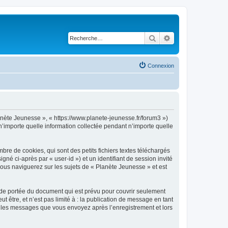
Rechercher
Recherche avancé
Connexion
lanète Jeunesse », « https://www.planete-jeunesse.fr/forum3 »)
n’importe quelle information collectée pendant n’importe quelle
re de cookies, qui sont des petits fichiers textes téléchargés
gné ci-après par « user-id ») et un identifiant de session invité
vous naviguerez sur les sujets de « Planète Jeunesse » et est
 de portée du document qui est prévu pour couvrir seulement
être, et n’est pas limité à : la publication de message en tant
et les messages que vous envoyez après l’enregistrement et lors