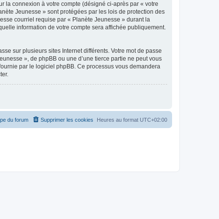
ur la connexion à votre compte (désigné ci-après par « votre
lanète Jeunesse » sont protégées par les lois de protection des
esse courriel requise par « Planète Jeunesse » durant la
 quelle information de votre compte sera affichée publiquement.
se sur plusieurs sites Internet différents. Votre mot de passe
Jeunesse », de phpBB ou une d’une tierce partie ne peut vous
» fournie par le logiciel phpBB. Ce processus vous demandera
ter.
ipe du forum
Supprimer les cookies
Heures au format
UTC+02:00