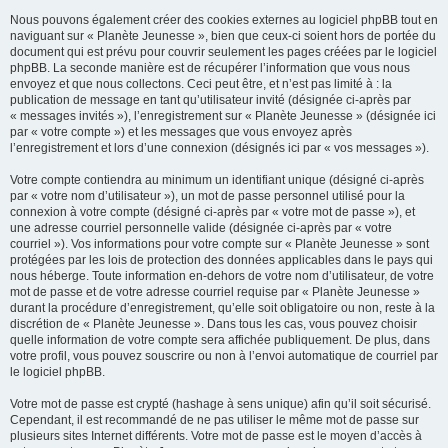
Nous pouvons également créer des cookies externes au logiciel phpBB tout en
naviguant sur « Planète Jeunesse », bien que ceux-ci soient hors de portée du
document qui est prévu pour couvrir seulement les pages créées par le logiciel
phpBB. La seconde manière est de récupérer l’information que vous nous
envoyez et que nous collectons. Ceci peut être, et n’est pas limité à : la
publication de message en tant qu’utilisateur invité (désignée ci-après par
« messages invités »), l’enregistrement sur « Planète Jeunesse » (désignée ici
par « votre compte ») et les messages que vous envoyez après
l’enregistrement et lors d’une connexion (désignés ici par « vos messages »).
Votre compte contiendra au minimum un identifiant unique (désigné ci-après
par « votre nom d’utilisateur »), un mot de passe personnel utilisé pour la
connexion à votre compte (désigné ci-après par « votre mot de passe »), et
une adresse courriel personnelle valide (désignée ci-après par « votre
courriel »). Vos informations pour votre compte sur « Planète Jeunesse » sont
protégées par les lois de protection des données applicables dans le pays qui
nous héberge. Toute information en-dehors de votre nom d’utilisateur, de votre
mot de passe et de votre adresse courriel requise par « Planète Jeunesse »
durant la procédure d’enregistrement, qu’elle soit obligatoire ou non, reste à la
discrétion de « Planète Jeunesse ». Dans tous les cas, vous pouvez choisir
quelle information de votre compte sera affichée publiquement. De plus, dans
votre profil, vous pouvez souscrire ou non à l’envoi automatique de courriel par
le logiciel phpBB.
Votre mot de passe est crypté (hashage à sens unique) afin qu’il soit sécurisé.
Cependant, il est recommandé de ne pas utiliser le même mot de passe sur
plusieurs sites Internet différents. Votre mot de passe est le moyen d’accès à