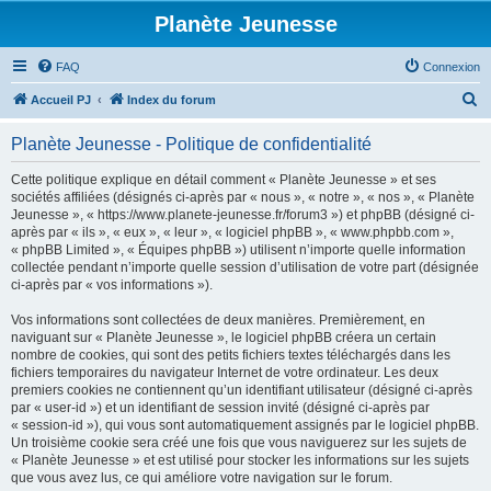
Planète Jeunesse
FAQ
Connexion
R
Accueil PJ
Index du forum
e
Planète Jeunesse - Politique de confidentialité
c
h
Cette politique explique en détail comment « Planète Jeunesse » et ses
sociétés affiliées (désignés ci-après par « nous », « notre », « nos », « Planète
e
Jeunesse », « https://www.planete-jeunesse.fr/forum3 ») et phpBB (désigné ci-
r
après par « ils », « eux », « leur », « logiciel phpBB », « www.phpbb.com »,
« phpBB Limited », « Équipes phpBB ») utilisent n’importe quelle information
c
collectée pendant n’importe quelle session d’utilisation de votre part (désignée
h
ci-après par « vos informations »).
e
Vos informations sont collectées de deux manières. Premièrement, en
r
naviguant sur « Planète Jeunesse », le logiciel phpBB créera un certain
nombre de cookies, qui sont des petits fichiers textes téléchargés dans les
fichiers temporaires du navigateur Internet de votre ordinateur. Les deux
premiers cookies ne contiennent qu’un identifiant utilisateur (désigné ci-après
par « user-id ») et un identifiant de session invité (désigné ci-après par
« session-id »), qui vous sont automatiquement assignés par le logiciel phpBB.
Un troisième cookie sera créé une fois que vous naviguerez sur les sujets de
« Planète Jeunesse » et est utilisé pour stocker les informations sur les sujets
que vous avez lus, ce qui améliore votre navigation sur le forum.