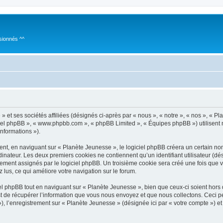
sionnés ^^
 et ses sociétés affiliées (désignés ci-après par « nous », « notre », « nos », « P
giciel phpBB », « www.phpbb.com », « phpBB Limited », « Équipes phpBB ») utilisent 
informations »).
t, en naviguant sur « Planète Jeunesse », le logiciel phpBB créera un certain nomb
inateur. Les deux premiers cookies ne contiennent qu’un identifiant utilisateur (dési
uement assignés par le logiciel phpBB. Un troisième cookie sera créé une fois que 
z lus, ce qui améliore votre navigation sur le forum.
 phpBB tout en naviguant sur « Planète Jeunesse », bien que ceux-ci soient hors
de récupérer l’information que vous nous envoyez et que nous collectons. Ceci peut 
 »), l’enregistrement sur « Planète Jeunesse » (désignée ici par « votre compte ») 