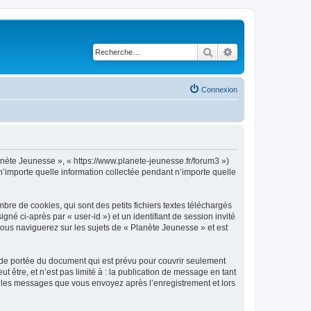
Rechercher
Recherche avancé
Connexion
lanète Jeunesse », « https://www.planete-jeunesse.fr/forum3 »)
n’importe quelle information collectée pendant n’importe quelle
re de cookies, qui sont des petits fichiers textes téléchargés
gné ci-après par « user-id ») et un identifiant de session invité
vous naviguerez sur les sujets de « Planète Jeunesse » et est
 de portée du document qui est prévu pour couvrir seulement
être, et n’est pas limité à : la publication de message en tant
et les messages que vous envoyez après l’enregistrement et lors