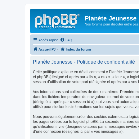
Planète Jeunesse
Nos forums pour discuter entre pas
Accès rapide
FAQ
Accueil PJ
Index du forum
Planète Jeunesse - Politique de confidentialité
Cette politique explique en détail comment « Planète Jeunesse »
et phpBB (désigné ci-après par « ils », « eux », « leur », « lo
session d’utilisation de votre part (désignée ci-après par « vos 
Vos informations sont collectées de deux manières. Premièremen
dans les fichiers temporaires du navigateur Internet de votre ord
(désigné ci-après par « session-id »), qui vous sont automatiq
utilisé pour stocker les informations sur les sujets que vous ave
Nous pouvons également créer des cookies externes au logiciel
les pages créées par le logiciel phpBB. La seconde manière est 
qu’utilisateur invité (désignée ci-après par « messages invités
d’une connexion (désignés ici par « vos messages »).