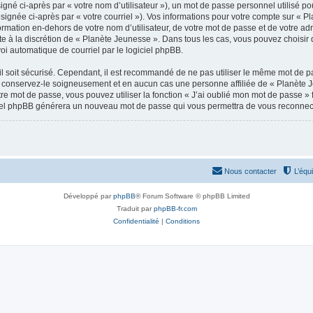
gné ci-après par « votre nom d’utilisateur »), un mot de passe personnel utilisé po
signée ci-après par « votre courriel »). Vos informations pour votre compte sur « P
mation en-dehors de votre nom d’utilisateur, de votre mot de passe et de votre adr
ste à la discrétion de « Planète Jeunesse ». Dans tous les cas, vous pouvez choisir
voi automatique de courriel par le logiciel phpBB.
l soit sécurisé. Cependant, il est recommandé de ne pas utiliser le même mot de pas
 conservez-le soigneusement et en aucun cas une personne affiliée de « Planète 
re mot de passe, vous pouvez utiliser la fonction « J’ai oublié mon mot de passe 
logiciel phpBB générera un nouveau mot de passe qui vous permettra de vous reconnec
Nous contacter
L’équ
Développé par
phpBB
® Forum Software © phpBB Limited
Traduit par
phpBB-fr.com
Confidentialité
|
Conditions