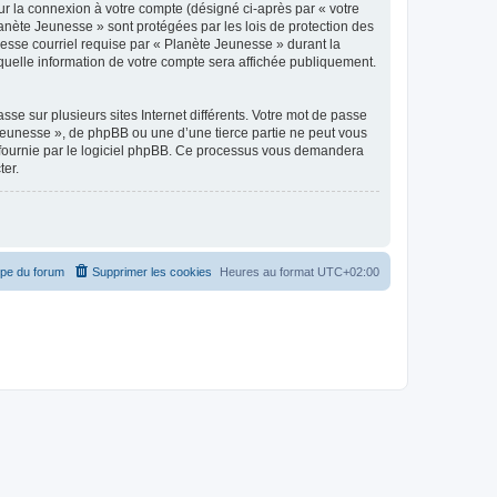
ur la connexion à votre compte (désigné ci-après par « votre
lanète Jeunesse » sont protégées par les lois de protection des
esse courriel requise par « Planète Jeunesse » durant la
 quelle information de votre compte sera affichée publiquement.
se sur plusieurs sites Internet différents. Votre mot de passe
Jeunesse », de phpBB ou une d’une tierce partie ne peut vous
» fournie par le logiciel phpBB. Ce processus vous demandera
ter.
ipe du forum
Supprimer les cookies
Heures au format
UTC+02:00