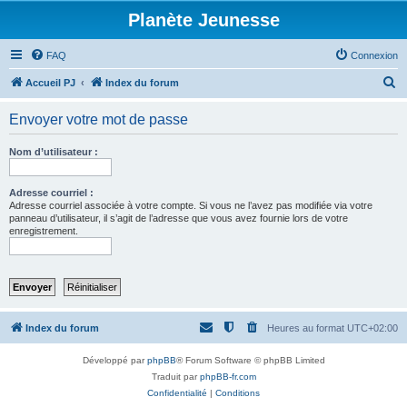
Planète Jeunesse
FAQ
Connexion
R
Accueil PJ
Index du forum
e
Envoyer votre mot de passe
c
h
Nom d’utilisateur :
e
r
Adresse courriel :
Adresse courriel associée à votre compte. Si vous ne l’avez pas modifiée via votre
c
panneau d’utilisateur, il s’agit de l’adresse que vous avez fournie lors de votre
enregistrement.
h
e
r
Index du forum
Heures au format
UTC+02:00
Développé par
phpBB
® Forum Software © phpBB Limited
Traduit par
phpBB-fr.com
Confidentialité
|
Conditions