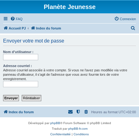
Planète Jeunesse
FAQ
Connexion
R
Accueil PJ
Index du forum
e
Envoyer votre mot de passe
c
h
Nom d’utilisateur :
e
r
Adresse courriel :
Adresse courriel associée à votre compte. Si vous ne l’avez pas modifiée via votre
c
panneau d’utilisateur, il s’agit de l’adresse que vous avez fournie lors de votre
enregistrement.
h
e
r
Index du forum
Heures au format
UTC+02:00
Développé par
phpBB
® Forum Software © phpBB Limited
Traduit par
phpBB-fr.com
Confidentialité
|
Conditions