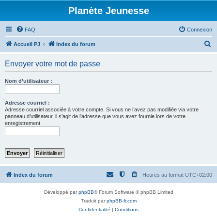
Planète Jeunesse
FAQ
Connexion
R
Accueil PJ
Index du forum
e
Envoyer votre mot de passe
c
h
Nom d’utilisateur :
e
r
Adresse courriel :
Adresse courriel associée à votre compte. Si vous ne l’avez pas modifiée via votre
c
panneau d’utilisateur, il s’agit de l’adresse que vous avez fournie lors de votre
enregistrement.
h
e
r
Index du forum
Heures au format
UTC+02:00
Développé par
phpBB
® Forum Software © phpBB Limited
Traduit par
phpBB-fr.com
Confidentialité
|
Conditions