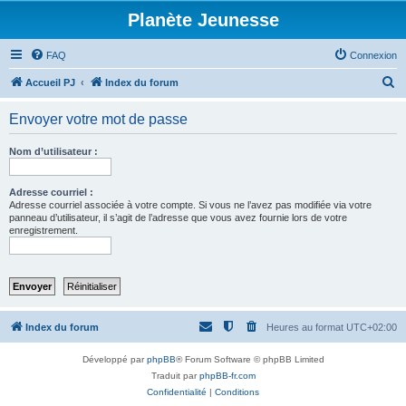
Planète Jeunesse
FAQ
Connexion
R
Accueil PJ
Index du forum
e
Envoyer votre mot de passe
c
h
Nom d’utilisateur :
e
r
Adresse courriel :
Adresse courriel associée à votre compte. Si vous ne l’avez pas modifiée via votre
c
panneau d’utilisateur, il s’agit de l’adresse que vous avez fournie lors de votre
enregistrement.
h
e
r
Index du forum
Heures au format
UTC+02:00
Développé par
phpBB
® Forum Software © phpBB Limited
Traduit par
phpBB-fr.com
Confidentialité
|
Conditions