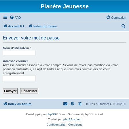
Planète Jeunesse
FAQ
Connexion
R
Accueil PJ
Index du forum
e
Envoyer votre mot de passe
c
h
Nom d’utilisateur :
e
r
Adresse courriel :
Adresse courriel associée à votre compte. Si vous ne l’avez pas modifiée via votre
c
panneau d’utilisateur, il s’agit de l’adresse que vous avez fournie lors de votre
enregistrement.
h
e
r
Index du forum
Heures au format
UTC+02:00
Développé par
phpBB
® Forum Software © phpBB Limited
Traduit par
phpBB-fr.com
Confidentialité
|
Conditions