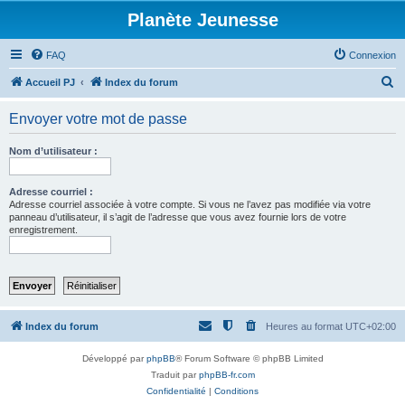
Planète Jeunesse
FAQ
Connexion
R
Accueil PJ
Index du forum
e
Envoyer votre mot de passe
c
h
Nom d’utilisateur :
e
r
Adresse courriel :
Adresse courriel associée à votre compte. Si vous ne l’avez pas modifiée via votre
c
panneau d’utilisateur, il s’agit de l’adresse que vous avez fournie lors de votre
enregistrement.
h
e
r
Index du forum
Heures au format
UTC+02:00
Développé par
phpBB
® Forum Software © phpBB Limited
Traduit par
phpBB-fr.com
Confidentialité
|
Conditions