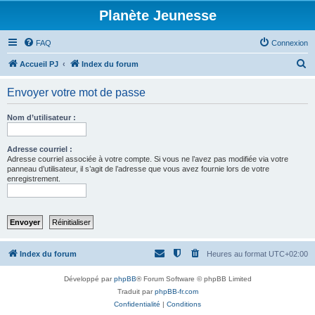
Planète Jeunesse
FAQ
Connexion
R
Accueil PJ
Index du forum
e
Envoyer votre mot de passe
c
h
Nom d’utilisateur :
e
r
Adresse courriel :
Adresse courriel associée à votre compte. Si vous ne l’avez pas modifiée via votre
c
panneau d’utilisateur, il s’agit de l’adresse que vous avez fournie lors de votre
enregistrement.
h
e
r
Index du forum
Heures au format
UTC+02:00
Développé par
phpBB
® Forum Software © phpBB Limited
Traduit par
phpBB-fr.com
Confidentialité
|
Conditions