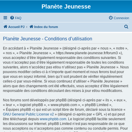
Planète Jeunesse
FAQ
Connexion
R
Accueil PJ
Index du forum
e
Planète Jeunesse - Conditions d’utilisation
c
h
En accédant à « Planète Jeunesse » (désigné ci-après par « nous », « notre »,
« nos », « Planète Jeunesse », « https://www.planete-jeunesse.fr/forum3 »),
e
vous acceptez d’être légalement responsable des conditions suivantes. Si
r
vous n’acceptez pas d’être légalement responsable de toutes les conditions
suivantes, alors n’accédez pas et/ou n’utilisez pas « Planète Jeunesse ». Nous
c
pouvons modifier celles-ci à n’importe quel moment et nous ferons tout pour
h
que vous en soyez informé, bien qu’il soit prudent de vérifier régulièrement
celles-ci par vous-même. Si vous continuez d’utiliser « Planète Jeunesse »
e
alors que des changements ont été effectués, vous acceptez d’être légalement
r
responsable des conditions découlant des mises à jour et/ou modifications.
Nos forums sont développés par phpBB (désigné ci-après par « ils », « eux »,
« leur », « logiciel phpBB », « www.phpbb.com », « phpBB Limited »,
« Équipes phpBB ») qui est un script libre de forum, déclaré sous la licence «
GNU General Public License v2
» (désigné ci-après par « GPL ») et qui peut
être téléchargé depuis
www.phpbb.com
. Le logiciel phpBB facilite seulement
les discussions sur Internet. phpBB Limited n’est pas responsable de ce que
nous acceptons ou n’acceptons pas comme contenu ou conduite permis. Pour