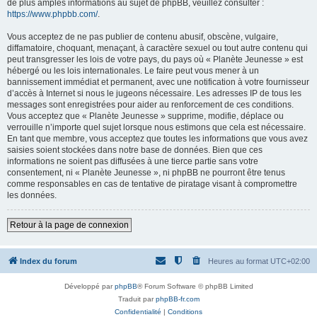
de plus amples informations au sujet de phpBB, veuillez consulter :
https://www.phpbb.com/
.
Vous acceptez de ne pas publier de contenu abusif, obscène, vulgaire,
diffamatoire, choquant, menaçant, à caractère sexuel ou tout autre contenu qui
peut transgresser les lois de votre pays, du pays où « Planète Jeunesse » est
hébergé ou les lois internationales. Le faire peut vous mener à un
bannissement immédiat et permanent, avec une notification à votre fournisseur
d’accès à Internet si nous le jugeons nécessaire. Les adresses IP de tous les
messages sont enregistrées pour aider au renforcement de ces conditions.
Vous acceptez que « Planète Jeunesse » supprime, modifie, déplace ou
verrouille n’importe quel sujet lorsque nous estimons que cela est nécessaire.
En tant que membre, vous acceptez que toutes les informations que vous avez
saisies soient stockées dans notre base de données. Bien que ces
informations ne soient pas diffusées à une tierce partie sans votre
consentement, ni « Planète Jeunesse », ni phpBB ne pourront être tenus
comme responsables en cas de tentative de piratage visant à compromettre
les données.
Retour à la page de connexion
Index du forum
Heures au format
UTC+02:00
Développé par
phpBB
® Forum Software © phpBB Limited
Traduit par
phpBB-fr.com
Confidentialité
|
Conditions