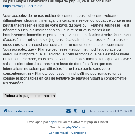
de plus amples informations au sujet de phpBB, veuillez consulter :
https://www.phpbb.com/
.
Vous acceptez de ne pas publier de contenu abusif, obscène, vulgaire,
diffamatoire, choquant, menaçant, à caractère sexuel ou tout autre contenu qui
peut transgresser les lois de votre pays, du pays où « Planète Jeunesse » est
hébergé ou les lois internationales. Le faire peut vous mener à un
bannissement immédiat et permanent, avec une notification à votre fournisseur
d’accès à Internet si nous le jugeons nécessaire. Les adresses IP de tous les
messages sont enregistrées pour aider au renforcement de ces conditions.
Vous acceptez que « Planète Jeunesse » supprime, modifie, déplace ou
verrouille n’importe quel sujet lorsque nous estimons que cela est nécessaire.
En tant que membre, vous acceptez que toutes les informations que vous avez
saisies soient stockées dans notre base de données. Bien que ces
informations ne soient pas diffusées à une tierce partie sans votre
consentement, ni « Planète Jeunesse », ni phpBB ne pourront être tenus
comme responsables en cas de tentative de piratage visant à compromettre
les données.
Retour à la page de connexion
Index du forum
Heures au format
UTC+02:00
Développé par
phpBB
® Forum Software © phpBB Limited
Traduit par
phpBB-fr.com
Confidentialité
|
Conditions