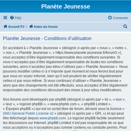
Planète Jeunesse
FAQ
Connexion
R
Accueil PJ
Index du forum
e
Planète Jeunesse - Conditions d’utilisation
c
h
En accédant à « Planète Jeunesse » (désigné ci-après par « nous », « notre »,
« nos », « Planète Jeunesse », « https://www.planete-jeunesse.fr/forum3 »),
e
vous acceptez d’être légalement responsable des conditions suivantes. Si
r
vous n’acceptez pas d’être légalement responsable de toutes les conditions
suivantes, alors n’accédez pas et/ou n’utilisez pas « Planète Jeunesse ». Nous
c
pouvons modifier celles-ci à n’importe quel moment et nous ferons tout pour
h
que vous en soyez informé, bien qu’il soit prudent de vérifier régulièrement
celles-ci par vous-même. Si vous continuez d’utiliser « Planète Jeunesse »
e
alors que des changements ont été effectués, vous acceptez d’être légalement
r
responsable des conditions découlant des mises à jour et/ou modifications.
Nos forums sont développés par phpBB (désigné ci-après par « ils », « eux »,
« leur », « logiciel phpBB », « www.phpbb.com », « phpBB Limited »,
« Équipes phpBB ») qui est un script libre de forum, déclaré sous la licence «
GNU General Public License v2
» (désigné ci-après par « GPL ») et qui peut
être téléchargé depuis
www.phpbb.com
. Le logiciel phpBB facilite seulement
les discussions sur Internet. phpBB Limited n’est pas responsable de ce que
nous acceptons ou n’acceptons pas comme contenu ou conduite permis. Pour