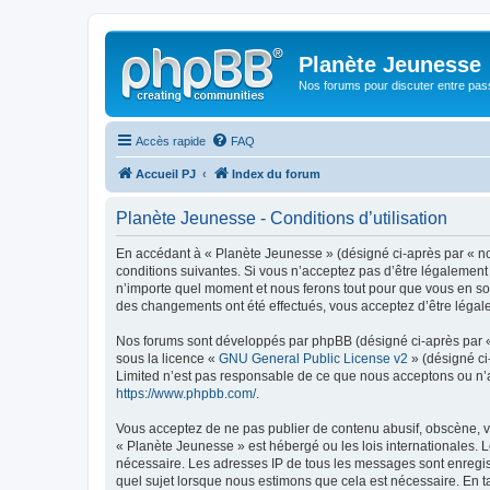
Planète Jeunesse
Nos forums pour discuter entre pas
Accès rapide
FAQ
Accueil PJ
Index du forum
Planète Jeunesse - Conditions d’utilisation
En accédant à « Planète Jeunesse » (désigné ci-après par « nou
conditions suivantes. Si vous n’acceptez pas d’être légalement
n’importe quel moment et nous ferons tout pour que vous en soye
des changements ont été effectués, vous acceptez d’être légal
Nos forums sont développés par phpBB (désigné ci-après par « i
sous la licence «
GNU General Public License v2
» (désigné ci
Limited n’est pas responsable de ce que nous acceptons ou n’
https://www.phpbb.com/
.
Vous acceptez de ne pas publier de contenu abusif, obscène, vu
« Planète Jeunesse » est hébergé ou les lois internationales. 
nécessaire. Les adresses IP de tous les messages sont enregis
quel sujet lorsque nous estimons que cela est nécessaire. En 