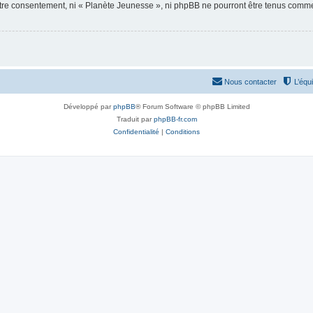
votre consentement, ni « Planète Jeunesse », ni phpBB ne pourront être tenus comme
Nous contacter
L’équ
Développé par
phpBB
® Forum Software © phpBB Limited
Traduit par
phpBB-fr.com
Confidentialité
|
Conditions