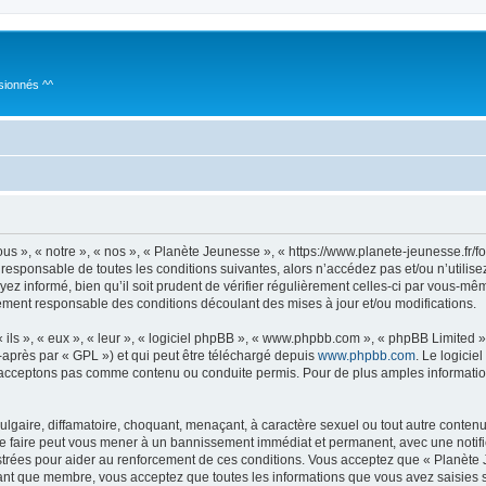
sionnés ^^
s », « notre », « nos », « Planète Jeunesse », « https://www.planete-jeunesse.fr/
 responsable de toutes les conditions suivantes, alors n’accédez pas et/ou n’utilis
z informé, bien qu’il soit prudent de vérifier régulièrement celles-ci par vous-mê
ement responsable des conditions découlant des mises à jour et/ou modifications.
ls », « eux », « leur », « logiciel phpBB », « www.phpbb.com », « phpBB Limited »,
-après par « GPL ») et qui peut être téléchargé depuis
www.phpbb.com
. Le logicie
acceptons pas comme contenu ou conduite permis. Pour de plus amples informations
lgaire, diffamatoire, choquant, menaçant, à caractère sexuel ou tout autre contenu 
Le faire peut vous mener à un bannissement immédiat et permanent, avec une notifica
trées pour aider au renforcement de ces conditions. Vous acceptez que « Planète 
tant que membre, vous acceptez que toutes les informations que vous avez saisies