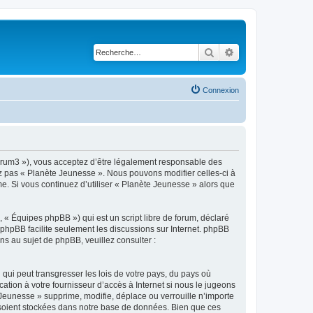
Rechercher
Recherche avancé
Connexion
forum3 »), vous acceptez d’être légalement responsable des
ez pas « Planète Jeunesse ». Nous pouvons modifier celles-ci à
me. Si vous continuez d’utiliser « Planète Jeunesse » alors que
 « Équipes phpBB ») qui est un script libre de forum, déclaré
l phpBB facilite seulement les discussions sur Internet. phpBB
 au sujet de phpBB, veuillez consulter :
qui peut transgresser les lois de votre pays, du pays où
tion à votre fournisseur d’accès à Internet si nous le jugeons
Jeunesse » supprime, modifie, déplace ou verrouille n’importe
 soient stockées dans notre base de données. Bien que ces