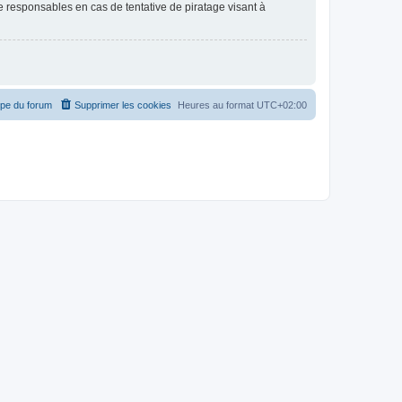
 responsables en cas de tentative de piratage visant à
ipe du forum
Supprimer les cookies
Heures au format
UTC+02:00