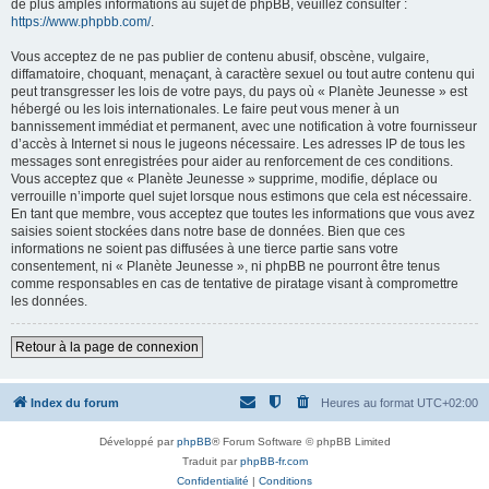
de plus amples informations au sujet de phpBB, veuillez consulter :
https://www.phpbb.com/
.
Vous acceptez de ne pas publier de contenu abusif, obscène, vulgaire,
diffamatoire, choquant, menaçant, à caractère sexuel ou tout autre contenu qui
peut transgresser les lois de votre pays, du pays où « Planète Jeunesse » est
hébergé ou les lois internationales. Le faire peut vous mener à un
bannissement immédiat et permanent, avec une notification à votre fournisseur
d’accès à Internet si nous le jugeons nécessaire. Les adresses IP de tous les
messages sont enregistrées pour aider au renforcement de ces conditions.
Vous acceptez que « Planète Jeunesse » supprime, modifie, déplace ou
verrouille n’importe quel sujet lorsque nous estimons que cela est nécessaire.
En tant que membre, vous acceptez que toutes les informations que vous avez
saisies soient stockées dans notre base de données. Bien que ces
informations ne soient pas diffusées à une tierce partie sans votre
consentement, ni « Planète Jeunesse », ni phpBB ne pourront être tenus
comme responsables en cas de tentative de piratage visant à compromettre
les données.
Retour à la page de connexion
Index du forum
Heures au format
UTC+02:00
Développé par
phpBB
® Forum Software © phpBB Limited
Traduit par
phpBB-fr.com
Confidentialité
|
Conditions