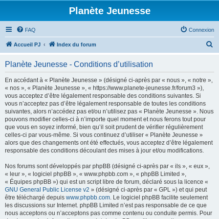
Planète Jeunesse
FAQ
Connexion
R
Accueil PJ
Index du forum
e
Planète Jeunesse - Conditions d’utilisation
c
h
En accédant à « Planète Jeunesse » (désigné ci-après par « nous », « notre »,
« nos », « Planète Jeunesse », « https://www.planete-jeunesse.fr/forum3 »),
e
vous acceptez d’être légalement responsable des conditions suivantes. Si
r
vous n’acceptez pas d’être légalement responsable de toutes les conditions
suivantes, alors n’accédez pas et/ou n’utilisez pas « Planète Jeunesse ». Nous
c
pouvons modifier celles-ci à n’importe quel moment et nous ferons tout pour
h
que vous en soyez informé, bien qu’il soit prudent de vérifier régulièrement
celles-ci par vous-même. Si vous continuez d’utiliser « Planète Jeunesse »
e
alors que des changements ont été effectués, vous acceptez d’être légalement
r
responsable des conditions découlant des mises à jour et/ou modifications.
Nos forums sont développés par phpBB (désigné ci-après par « ils », « eux »,
« leur », « logiciel phpBB », « www.phpbb.com », « phpBB Limited »,
« Équipes phpBB ») qui est un script libre de forum, déclaré sous la licence «
GNU General Public License v2
» (désigné ci-après par « GPL ») et qui peut
être téléchargé depuis
www.phpbb.com
. Le logiciel phpBB facilite seulement
les discussions sur Internet. phpBB Limited n’est pas responsable de ce que
nous acceptons ou n’acceptons pas comme contenu ou conduite permis. Pour