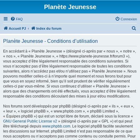
Planète Jeunesse
FAQ
Connexion
R
Accueil PJ
Index du forum
e
Planète Jeunesse - Conditions d’utilisation
c
h
En accédant à « Planète Jeunesse » (désigné ci-après par « nous », « notre »,
« nos », « Planète Jeunesse », « https://www.planete-jeunesse.fr/forum3 »),
e
vous acceptez d’être légalement responsable des conditions suivantes. Si
r
vous n’acceptez pas d’être légalement responsable de toutes les conditions
suivantes, alors n’accédez pas et/ou n’utilisez pas « Planète Jeunesse ». Nous
c
pouvons modifier celles-ci à n’importe quel moment et nous ferons tout pour
h
que vous en soyez informé, bien qu’il soit prudent de vérifier régulièrement
celles-ci par vous-même. Si vous continuez d’utiliser « Planète Jeunesse »
e
alors que des changements ont été effectués, vous acceptez d’être légalement
r
responsable des conditions découlant des mises à jour et/ou modifications.
Nos forums sont développés par phpBB (désigné ci-après par « ils », « eux »,
« leur », « logiciel phpBB », « www.phpbb.com », « phpBB Limited »,
« Équipes phpBB ») qui est un script libre de forum, déclaré sous la licence «
GNU General Public License v2
» (désigné ci-après par « GPL ») et qui peut
être téléchargé depuis
www.phpbb.com
. Le logiciel phpBB facilite seulement
les discussions sur Internet. phpBB Limited n’est pas responsable de ce que
nous acceptons ou n’acceptons pas comme contenu ou conduite permis. Pour