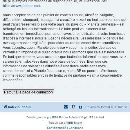
de plus amples informations au sujet de phpBB, veuillez consulter :
https://www.phpbb.com/
.
Vous acceptez de ne pas publier de contenu abusif, obscène, vulgaire,
diffamatoire, choquant, menaçant, à caractère sexuel ou tout autre contenu qui
peut transgresser les lois de votre pays, du pays où « Planète Jeunesse » est
hébergé ou les lois internationales. Le faire peut vous mener à un
bannissement immédiat et permanent, avec une notification à votre fournisseur
d’accès à Internet si nous le jugeons nécessaire. Les adresses IP de tous les
messages sont enregistrées pour aider au renforcement de ces conditions.
Vous acceptez que « Planète Jeunesse » supprime, modifie, déplace ou
verrouille n’importe quel sujet lorsque nous estimons que cela est nécessaire.
En tant que membre, vous acceptez que toutes les informations que vous avez
saisies soient stockées dans notre base de données. Bien que ces
informations ne soient pas diffusées à une tierce partie sans votre
consentement, ni « Planète Jeunesse », ni phpBB ne pourront être tenus
comme responsables en cas de tentative de piratage visant à compromettre
les données.
Retour à la page de connexion
Index du forum
Heures au format
UTC+02:00
Développé par
phpBB
® Forum Software © phpBB Limited
Traduit par
phpBB-fr.com
Confidentialité
|
Conditions