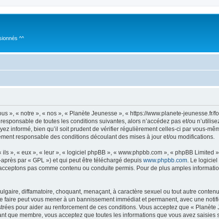
sionnés ^^
s », « notre », « nos », « Planète Jeunesse », « https://www.planete-jeunesse.fr/
 responsable de toutes les conditions suivantes, alors n’accédez pas et/ou n’utilis
z informé, bien qu’il soit prudent de vérifier régulièrement celles-ci par vous-mê
ement responsable des conditions découlant des mises à jour et/ou modifications.
ls », « eux », « leur », « logiciel phpBB », « www.phpbb.com », « phpBB Limited »,
-après par « GPL ») et qui peut être téléchargé depuis
www.phpbb.com
. Le logicie
acceptons pas comme contenu ou conduite permis. Pour de plus amples informations
lgaire, diffamatoire, choquant, menaçant, à caractère sexuel ou tout autre contenu 
Le faire peut vous mener à un bannissement immédiat et permanent, avec une notifica
trées pour aider au renforcement de ces conditions. Vous acceptez que « Planète 
tant que membre, vous acceptez que toutes les informations que vous avez saisies