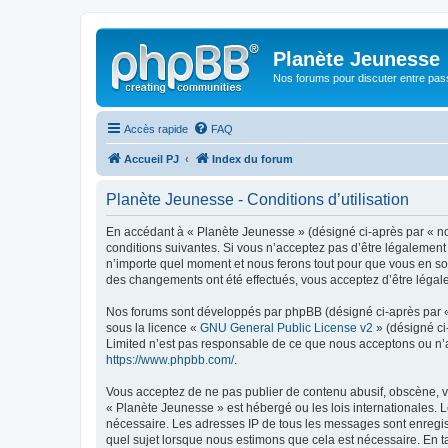
Planète Jeunesse
Nos forums pour discuter entre pas
Accès rapide
FAQ
Accueil PJ
Index du forum
Planète Jeunesse - Conditions d’utilisation
En accédant à « Planète Jeunesse » (désigné ci-après par « nou
conditions suivantes. Si vous n’acceptez pas d’être légalement
n’importe quel moment et nous ferons tout pour que vous en soye
des changements ont été effectués, vous acceptez d’être légal
Nos forums sont développés par phpBB (désigné ci-après par « i
sous la licence «
GNU General Public License v2
» (désigné ci
Limited n’est pas responsable de ce que nous acceptons ou n’
https://www.phpbb.com/
.
Vous acceptez de ne pas publier de contenu abusif, obscène, vu
« Planète Jeunesse » est hébergé ou les lois internationales. 
nécessaire. Les adresses IP de tous les messages sont enregis
quel sujet lorsque nous estimons que cela est nécessaire. En 