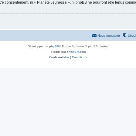
votre consentement, ni « Planète Jeunesse », ni phpBB ne pourront être tenus comme
Nous contacter
L’équ
Développé par
phpBB
® Forum Software © phpBB Limited
Traduit par
phpBB-fr.com
Confidentialité
|
Conditions