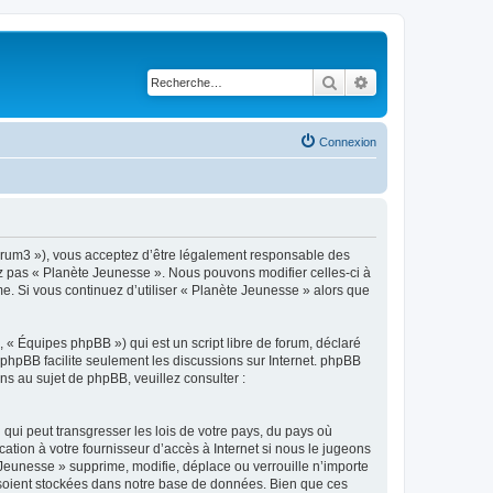
Rechercher
Recherche avancé
Connexion
forum3 »), vous acceptez d’être légalement responsable des
ez pas « Planète Jeunesse ». Nous pouvons modifier celles-ci à
me. Si vous continuez d’utiliser « Planète Jeunesse » alors que
 « Équipes phpBB ») qui est un script libre de forum, déclaré
l phpBB facilite seulement les discussions sur Internet. phpBB
 au sujet de phpBB, veuillez consulter :
qui peut transgresser les lois de votre pays, du pays où
tion à votre fournisseur d’accès à Internet si nous le jugeons
Jeunesse » supprime, modifie, déplace ou verrouille n’importe
 soient stockées dans notre base de données. Bien que ces