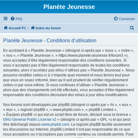
Planète Jeunesse
FAQ
Connexion
R
Accueil PJ
Index du forum
e
Planète Jeunesse - Conditions d’utilisation
c
h
En accédant à « Planète Jeunesse » (désigné ci-après par « nous », « notre »,
« nos », « Planète Jeunesse », « https://www.planete-jeunesse.fr/forum3 »),
e
vous acceptez d’être légalement responsable des conditions suivantes. Si
r
vous n’acceptez pas d’être légalement responsable de toutes les conditions
suivantes, alors n’accédez pas et/ou n’utilisez pas « Planète Jeunesse ». Nous
c
pouvons modifier celles-ci à n’importe quel moment et nous ferons tout pour
h
que vous en soyez informé, bien qu’il soit prudent de vérifier régulièrement
celles-ci par vous-même. Si vous continuez d’utiliser « Planète Jeunesse »
e
alors que des changements ont été effectués, vous acceptez d’être légalement
r
responsable des conditions découlant des mises à jour et/ou modifications.
Nos forums sont développés par phpBB (désigné ci-après par « ils », « eux »,
« leur », « logiciel phpBB », « www.phpbb.com », « phpBB Limited »,
« Équipes phpBB ») qui est un script libre de forum, déclaré sous la licence «
GNU General Public License v2
» (désigné ci-après par « GPL ») et qui peut
être téléchargé depuis
www.phpbb.com
. Le logiciel phpBB facilite seulement
les discussions sur Internet. phpBB Limited n’est pas responsable de ce que
nous acceptons ou n’acceptons pas comme contenu ou conduite permis. Pour