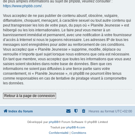
de plus amples informations au sujet de phpBB, veuillez consulter :
https://www.phpbb.com/
.
Vous acceptez de ne pas publier de contenu abusif, obscène, vulgaire,
diffamatoire, choquant, menaçant, à caractère sexuel ou tout autre contenu qui
peut transgresser les lois de votre pays, du pays où « Planète Jeunesse » est
hébergé ou les lois internationales. Le faire peut vous mener à un
bannissement immédiat et permanent, avec une notification à votre fournisseur
d’accès à Internet si nous le jugeons nécessaire. Les adresses IP de tous les
messages sont enregistrées pour aider au renforcement de ces conditions.
Vous acceptez que « Planète Jeunesse » supprime, modifie, déplace ou
verrouille n’importe quel sujet lorsque nous estimons que cela est nécessaire.
En tant que membre, vous acceptez que toutes les informations que vous avez
saisies soient stockées dans notre base de données. Bien que ces
informations ne soient pas diffusées à une tierce partie sans votre
consentement, ni « Planète Jeunesse », ni phpBB ne pourront être tenus
comme responsables en cas de tentative de piratage visant à compromettre
les données.
Retour à la page de connexion
Index du forum
Heures au format
UTC+02:00
Développé par
phpBB
® Forum Software © phpBB Limited
Traduit par
phpBB-fr.com
Confidentialité
|
Conditions