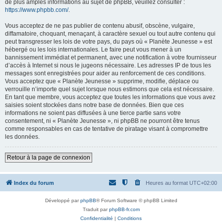
de plus amples informations au sujet de phpBB, veuillez consulter :
https://www.phpbb.com/
.
Vous acceptez de ne pas publier de contenu abusif, obscène, vulgaire,
diffamatoire, choquant, menaçant, à caractère sexuel ou tout autre contenu qui
peut transgresser les lois de votre pays, du pays où « Planète Jeunesse » est
hébergé ou les lois internationales. Le faire peut vous mener à un
bannissement immédiat et permanent, avec une notification à votre fournisseur
d’accès à Internet si nous le jugeons nécessaire. Les adresses IP de tous les
messages sont enregistrées pour aider au renforcement de ces conditions.
Vous acceptez que « Planète Jeunesse » supprime, modifie, déplace ou
verrouille n’importe quel sujet lorsque nous estimons que cela est nécessaire.
En tant que membre, vous acceptez que toutes les informations que vous avez
saisies soient stockées dans notre base de données. Bien que ces
informations ne soient pas diffusées à une tierce partie sans votre
consentement, ni « Planète Jeunesse », ni phpBB ne pourront être tenus
comme responsables en cas de tentative de piratage visant à compromettre
les données.
Retour à la page de connexion
Index du forum
Heures au format
UTC+02:00
Développé par
phpBB
® Forum Software © phpBB Limited
Traduit par
phpBB-fr.com
Confidentialité
|
Conditions