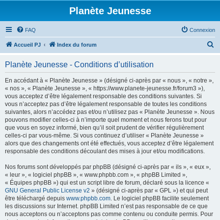
Planète Jeunesse
FAQ
Connexion
R
Accueil PJ
Index du forum
e
Planète Jeunesse - Conditions d’utilisation
c
h
En accédant à « Planète Jeunesse » (désigné ci-après par « nous », « notre »,
« nos », « Planète Jeunesse », « https://www.planete-jeunesse.fr/forum3 »),
e
vous acceptez d’être légalement responsable des conditions suivantes. Si
r
vous n’acceptez pas d’être légalement responsable de toutes les conditions
suivantes, alors n’accédez pas et/ou n’utilisez pas « Planète Jeunesse ». Nous
c
pouvons modifier celles-ci à n’importe quel moment et nous ferons tout pour
h
que vous en soyez informé, bien qu’il soit prudent de vérifier régulièrement
celles-ci par vous-même. Si vous continuez d’utiliser « Planète Jeunesse »
e
alors que des changements ont été effectués, vous acceptez d’être légalement
r
responsable des conditions découlant des mises à jour et/ou modifications.
Nos forums sont développés par phpBB (désigné ci-après par « ils », « eux »,
« leur », « logiciel phpBB », « www.phpbb.com », « phpBB Limited »,
« Équipes phpBB ») qui est un script libre de forum, déclaré sous la licence «
GNU General Public License v2
» (désigné ci-après par « GPL ») et qui peut
être téléchargé depuis
www.phpbb.com
. Le logiciel phpBB facilite seulement
les discussions sur Internet. phpBB Limited n’est pas responsable de ce que
nous acceptons ou n’acceptons pas comme contenu ou conduite permis. Pour