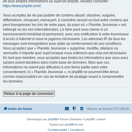
de plus amples informations au sujet de phpBB, veuillez consulter :
https://www.phpbb.com/
.
Vous acceptez de ne pas publier de contenu abusif, obscène, vulgaire,
diffamatoire, choquant, menaçant, à caractère sexuel ou tout autre contenu qui
peut transgresser les lois de votre pays, du pays où « Planète Jeunesse » est
hébergé ou les lois internationales. Le faire peut vous mener à un
bannissement immédiat et permanent, avec une notification à votre fournisseur
d’accès à Internet si nous le jugeons nécessaire. Les adresses IP de tous les
messages sont enregistrées pour aider au renforcement de ces conditions.
Vous acceptez que « Planète Jeunesse » supprime, modifie, déplace ou
verrouille n’importe quel sujet lorsque nous estimons que cela est nécessaire.
En tant que membre, vous acceptez que toutes les informations que vous avez
saisies soient stockées dans notre base de données. Bien que ces
informations ne soient pas diffusées à une tierce partie sans votre
consentement, ni « Planète Jeunesse », ni phpBB ne pourront être tenus
comme responsables en cas de tentative de piratage visant à compromettre
les données.
Retour à la page de connexion
Index du forum
Heures au format
UTC+02:00
Développé par
phpBB
® Forum Software © phpBB Limited
Traduit par
phpBB-fr.com
Confidentialité
|
Conditions