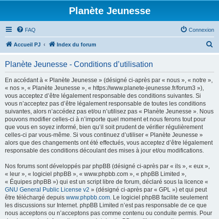
Planète Jeunesse
FAQ
Connexion
R
Accueil PJ
Index du forum
e
Planète Jeunesse - Conditions d’utilisation
c
h
En accédant à « Planète Jeunesse » (désigné ci-après par « nous », « notre »,
« nos », « Planète Jeunesse », « https://www.planete-jeunesse.fr/forum3 »),
e
vous acceptez d’être légalement responsable des conditions suivantes. Si
r
vous n’acceptez pas d’être légalement responsable de toutes les conditions
suivantes, alors n’accédez pas et/ou n’utilisez pas « Planète Jeunesse ». Nous
c
pouvons modifier celles-ci à n’importe quel moment et nous ferons tout pour
h
que vous en soyez informé, bien qu’il soit prudent de vérifier régulièrement
celles-ci par vous-même. Si vous continuez d’utiliser « Planète Jeunesse »
e
alors que des changements ont été effectués, vous acceptez d’être légalement
r
responsable des conditions découlant des mises à jour et/ou modifications.
Nos forums sont développés par phpBB (désigné ci-après par « ils », « eux »,
« leur », « logiciel phpBB », « www.phpbb.com », « phpBB Limited »,
« Équipes phpBB ») qui est un script libre de forum, déclaré sous la licence «
GNU General Public License v2
» (désigné ci-après par « GPL ») et qui peut
être téléchargé depuis
www.phpbb.com
. Le logiciel phpBB facilite seulement
les discussions sur Internet. phpBB Limited n’est pas responsable de ce que
nous acceptons ou n’acceptons pas comme contenu ou conduite permis. Pour