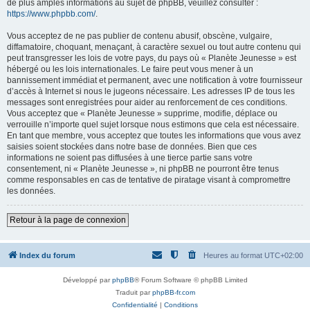
de plus amples informations au sujet de phpBB, veuillez consulter :
https://www.phpbb.com/
.
Vous acceptez de ne pas publier de contenu abusif, obscène, vulgaire,
diffamatoire, choquant, menaçant, à caractère sexuel ou tout autre contenu qui
peut transgresser les lois de votre pays, du pays où « Planète Jeunesse » est
hébergé ou les lois internationales. Le faire peut vous mener à un
bannissement immédiat et permanent, avec une notification à votre fournisseur
d’accès à Internet si nous le jugeons nécessaire. Les adresses IP de tous les
messages sont enregistrées pour aider au renforcement de ces conditions.
Vous acceptez que « Planète Jeunesse » supprime, modifie, déplace ou
verrouille n’importe quel sujet lorsque nous estimons que cela est nécessaire.
En tant que membre, vous acceptez que toutes les informations que vous avez
saisies soient stockées dans notre base de données. Bien que ces
informations ne soient pas diffusées à une tierce partie sans votre
consentement, ni « Planète Jeunesse », ni phpBB ne pourront être tenus
comme responsables en cas de tentative de piratage visant à compromettre
les données.
Retour à la page de connexion
Index du forum
Heures au format
UTC+02:00
Développé par
phpBB
® Forum Software © phpBB Limited
Traduit par
phpBB-fr.com
Confidentialité
|
Conditions