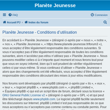
Planète Jeunesse
FAQ
Connexion
R
Accueil PJ
Index du forum
e
Planète Jeunesse - Conditions d’utilisation
c
h
En accédant à « Planète Jeunesse » (désigné ci-après par « nous », « notre »,
« nos », « Planète Jeunesse », « https://www.planete-jeunesse.fr/forum3 »),
e
vous acceptez d’être légalement responsable des conditions suivantes. Si
r
vous n’acceptez pas d’être légalement responsable de toutes les conditions
suivantes, alors n’accédez pas et/ou n’utilisez pas « Planète Jeunesse ». Nous
c
pouvons modifier celles-ci à n’importe quel moment et nous ferons tout pour
h
que vous en soyez informé, bien qu’il soit prudent de vérifier régulièrement
celles-ci par vous-même. Si vous continuez d’utiliser « Planète Jeunesse »
e
alors que des changements ont été effectués, vous acceptez d’être légalement
r
responsable des conditions découlant des mises à jour et/ou modifications.
Nos forums sont développés par phpBB (désigné ci-après par « ils », « eux »,
« leur », « logiciel phpBB », « www.phpbb.com », « phpBB Limited »,
« Équipes phpBB ») qui est un script libre de forum, déclaré sous la licence «
GNU General Public License v2
» (désigné ci-après par « GPL ») et qui peut
être téléchargé depuis
www.phpbb.com
. Le logiciel phpBB facilite seulement
les discussions sur Internet. phpBB Limited n’est pas responsable de ce que
nous acceptons ou n’acceptons pas comme contenu ou conduite permis. Pour