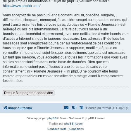
de plus amples informations au sujet de phpBB, veuillez consulter :
https://www.phpbb.com/
.
Vous acceptez de ne pas publier de contenu abusif, obscène, vulgaire,
diffamatoire, choquant, menaçant, à caractère sexuel ou tout autre contenu qui
peut transgresser les lois de votre pays, du pays où « Planète Jeunesse » est
hébergé ou les lois internationales. Le faire peut vous mener à un
bannissement immédiat et permanent, avec une notification à votre fournisseur
d’accès à Internet si nous le jugeons nécessaire. Les adresses IP de tous les
messages sont enregistrées pour aider au renforcement de ces conditions.
Vous acceptez que « Planète Jeunesse » supprime, modifie, déplace ou
verrouille n’importe quel sujet lorsque nous estimons que cela est nécessaire.
En tant que membre, vous acceptez que toutes les informations que vous avez
saisies soient stockées dans notre base de données. Bien que ces
informations ne soient pas diffusées à une tierce partie sans votre
consentement, ni « Planète Jeunesse », ni phpBB ne pourront être tenus
comme responsables en cas de tentative de piratage visant à compromettre
les données.
Retour à la page de connexion
Index du forum
Heures au format
UTC+02:00
Développé par
phpBB
® Forum Software © phpBB Limited
Traduit par
phpBB-fr.com
Confidentialité
|
Conditions