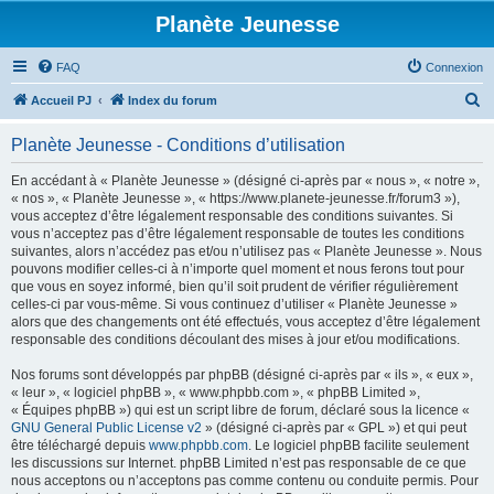
Planète Jeunesse
FAQ
Connexion
R
Accueil PJ
Index du forum
e
Planète Jeunesse - Conditions d’utilisation
c
h
En accédant à « Planète Jeunesse » (désigné ci-après par « nous », « notre »,
« nos », « Planète Jeunesse », « https://www.planete-jeunesse.fr/forum3 »),
e
vous acceptez d’être légalement responsable des conditions suivantes. Si
r
vous n’acceptez pas d’être légalement responsable de toutes les conditions
suivantes, alors n’accédez pas et/ou n’utilisez pas « Planète Jeunesse ». Nous
c
pouvons modifier celles-ci à n’importe quel moment et nous ferons tout pour
h
que vous en soyez informé, bien qu’il soit prudent de vérifier régulièrement
celles-ci par vous-même. Si vous continuez d’utiliser « Planète Jeunesse »
e
alors que des changements ont été effectués, vous acceptez d’être légalement
r
responsable des conditions découlant des mises à jour et/ou modifications.
Nos forums sont développés par phpBB (désigné ci-après par « ils », « eux »,
« leur », « logiciel phpBB », « www.phpbb.com », « phpBB Limited »,
« Équipes phpBB ») qui est un script libre de forum, déclaré sous la licence «
GNU General Public License v2
» (désigné ci-après par « GPL ») et qui peut
être téléchargé depuis
www.phpbb.com
. Le logiciel phpBB facilite seulement
les discussions sur Internet. phpBB Limited n’est pas responsable de ce que
nous acceptons ou n’acceptons pas comme contenu ou conduite permis. Pour