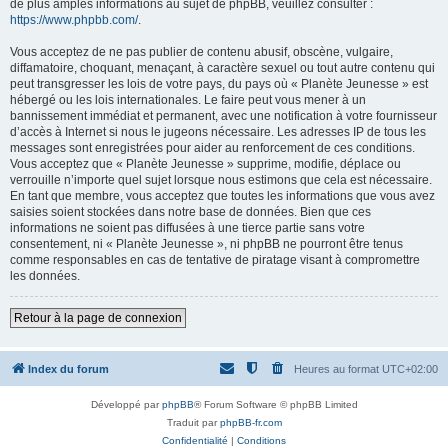
de plus amples informations au sujet de phpBB, veuillez consulter :
https://www.phpbb.com/
.
Vous acceptez de ne pas publier de contenu abusif, obscène, vulgaire,
diffamatoire, choquant, menaçant, à caractère sexuel ou tout autre contenu qui
peut transgresser les lois de votre pays, du pays où « Planète Jeunesse » est
hébergé ou les lois internationales. Le faire peut vous mener à un
bannissement immédiat et permanent, avec une notification à votre fournisseur
d’accès à Internet si nous le jugeons nécessaire. Les adresses IP de tous les
messages sont enregistrées pour aider au renforcement de ces conditions.
Vous acceptez que « Planète Jeunesse » supprime, modifie, déplace ou
verrouille n’importe quel sujet lorsque nous estimons que cela est nécessaire.
En tant que membre, vous acceptez que toutes les informations que vous avez
saisies soient stockées dans notre base de données. Bien que ces
informations ne soient pas diffusées à une tierce partie sans votre
consentement, ni « Planète Jeunesse », ni phpBB ne pourront être tenus
comme responsables en cas de tentative de piratage visant à compromettre
les données.
Retour à la page de connexion
Index du forum
Heures au format
UTC+02:00
Développé par
phpBB
® Forum Software © phpBB Limited
Traduit par
phpBB-fr.com
Confidentialité
|
Conditions