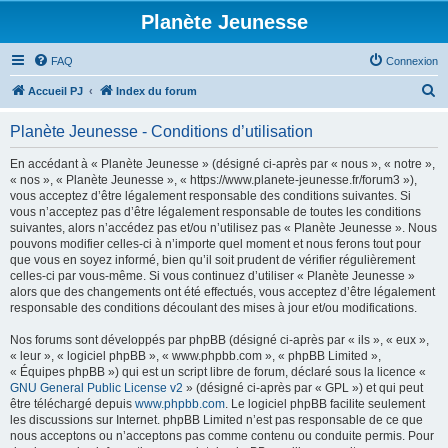
Planète Jeunesse
FAQ
Connexion
R
Accueil PJ
Index du forum
e
Planète Jeunesse - Conditions d’utilisation
c
h
En accédant à « Planète Jeunesse » (désigné ci-après par « nous », « notre »,
« nos », « Planète Jeunesse », « https://www.planete-jeunesse.fr/forum3 »),
e
vous acceptez d’être légalement responsable des conditions suivantes. Si
r
vous n’acceptez pas d’être légalement responsable de toutes les conditions
suivantes, alors n’accédez pas et/ou n’utilisez pas « Planète Jeunesse ». Nous
c
pouvons modifier celles-ci à n’importe quel moment et nous ferons tout pour
h
que vous en soyez informé, bien qu’il soit prudent de vérifier régulièrement
celles-ci par vous-même. Si vous continuez d’utiliser « Planète Jeunesse »
e
alors que des changements ont été effectués, vous acceptez d’être légalement
r
responsable des conditions découlant des mises à jour et/ou modifications.
Nos forums sont développés par phpBB (désigné ci-après par « ils », « eux »,
« leur », « logiciel phpBB », « www.phpbb.com », « phpBB Limited »,
« Équipes phpBB ») qui est un script libre de forum, déclaré sous la licence «
GNU General Public License v2
» (désigné ci-après par « GPL ») et qui peut
être téléchargé depuis
www.phpbb.com
. Le logiciel phpBB facilite seulement
les discussions sur Internet. phpBB Limited n’est pas responsable de ce que
nous acceptons ou n’acceptons pas comme contenu ou conduite permis. Pour