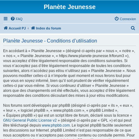
Planète Jeunesse
FAQ
Connexion
R
Accueil PJ
Index du forum
e
Planète Jeunesse - Conditions d’utilisation
c
h
En accédant à « Planète Jeunesse » (désigné ci-après par « nous », « notre »,
« nos », « Planète Jeunesse », « https://www.planete-jeunesse.fr/forum3 »),
e
vous acceptez d’être légalement responsable des conditions suivantes. Si
r
vous n’acceptez pas d’être légalement responsable de toutes les conditions
suivantes, alors n’accédez pas et/ou n’utilisez pas « Planète Jeunesse ». Nous
c
pouvons modifier celles-ci à n’importe quel moment et nous ferons tout pour
h
que vous en soyez informé, bien qu’il soit prudent de vérifier régulièrement
celles-ci par vous-même. Si vous continuez d’utiliser « Planète Jeunesse »
e
alors que des changements ont été effectués, vous acceptez d’être légalement
r
responsable des conditions découlant des mises à jour et/ou modifications.
Nos forums sont développés par phpBB (désigné ci-après par « ils », « eux »,
« leur », « logiciel phpBB », « www.phpbb.com », « phpBB Limited »,
« Équipes phpBB ») qui est un script libre de forum, déclaré sous la licence «
GNU General Public License v2
» (désigné ci-après par « GPL ») et qui peut
être téléchargé depuis
www.phpbb.com
. Le logiciel phpBB facilite seulement
les discussions sur Internet. phpBB Limited n’est pas responsable de ce que
nous acceptons ou n’acceptons pas comme contenu ou conduite permis. Pour