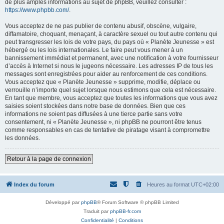
de plus amples informations au sujet de phpBB, veuillez consulter :
https://www.phpbb.com/
.
Vous acceptez de ne pas publier de contenu abusif, obscène, vulgaire,
diffamatoire, choquant, menaçant, à caractère sexuel ou tout autre contenu qui
peut transgresser les lois de votre pays, du pays où « Planète Jeunesse » est
hébergé ou les lois internationales. Le faire peut vous mener à un
bannissement immédiat et permanent, avec une notification à votre fournisseur
d’accès à Internet si nous le jugeons nécessaire. Les adresses IP de tous les
messages sont enregistrées pour aider au renforcement de ces conditions.
Vous acceptez que « Planète Jeunesse » supprime, modifie, déplace ou
verrouille n’importe quel sujet lorsque nous estimons que cela est nécessaire.
En tant que membre, vous acceptez que toutes les informations que vous avez
saisies soient stockées dans notre base de données. Bien que ces
informations ne soient pas diffusées à une tierce partie sans votre
consentement, ni « Planète Jeunesse », ni phpBB ne pourront être tenus
comme responsables en cas de tentative de piratage visant à compromettre
les données.
Retour à la page de connexion
Index du forum
Heures au format
UTC+02:00
Développé par
phpBB
® Forum Software © phpBB Limited
Traduit par
phpBB-fr.com
Confidentialité
|
Conditions