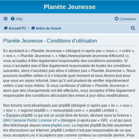
Planète Jeunesse
FAQ
Connexion
R
Accueil PJ
Index du forum
e
Planète Jeunesse - Conditions d’utilisation
c
h
En accédant à « Planète Jeunesse » (désigné ci-après par « nous », « notre »,
« nos », « Planète Jeunesse », « https://www.planete-jeunesse.fr/forum3 »),
e
vous acceptez d’être légalement responsable des conditions suivantes. Si
r
vous n’acceptez pas d’être légalement responsable de toutes les conditions
suivantes, alors n’accédez pas et/ou n’utilisez pas « Planète Jeunesse ». Nous
c
pouvons modifier celles-ci à n’importe quel moment et nous ferons tout pour
h
que vous en soyez informé, bien qu’il soit prudent de vérifier régulièrement
celles-ci par vous-même. Si vous continuez d’utiliser « Planète Jeunesse »
e
alors que des changements ont été effectués, vous acceptez d’être légalement
r
responsable des conditions découlant des mises à jour et/ou modifications.
Nos forums sont développés par phpBB (désigné ci-après par « ils », « eux »,
« leur », « logiciel phpBB », « www.phpbb.com », « phpBB Limited »,
« Équipes phpBB ») qui est un script libre de forum, déclaré sous la licence «
GNU General Public License v2
» (désigné ci-après par « GPL ») et qui peut
être téléchargé depuis
www.phpbb.com
. Le logiciel phpBB facilite seulement
les discussions sur Internet. phpBB Limited n’est pas responsable de ce que
nous acceptons ou n’acceptons pas comme contenu ou conduite permis. Pour