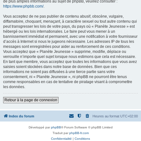
de plus amples informations au sujet de phpBB, veuillez consulter :
https://www.phpbb.com/
.
Vous acceptez de ne pas publier de contenu abusif, obscène, vulgaire,
diffamatoire, choquant, menaçant, à caractère sexuel ou tout autre contenu qui
peut transgresser les lois de votre pays, du pays où « Planète Jeunesse » est
hébergé ou les lois internationales. Le faire peut vous mener à un
bannissement immédiat et permanent, avec une notification à votre fournisseur
d’accès à Internet si nous le jugeons nécessaire. Les adresses IP de tous les
messages sont enregistrées pour aider au renforcement de ces conditions.
Vous acceptez que « Planète Jeunesse » supprime, modifie, déplace ou
verrouille n’importe quel sujet lorsque nous estimons que cela est nécessaire.
En tant que membre, vous acceptez que toutes les informations que vous avez
saisies soient stockées dans notre base de données. Bien que ces
informations ne soient pas diffusées à une tierce partie sans votre
consentement, ni « Planète Jeunesse », ni phpBB ne pourront être tenus
comme responsables en cas de tentative de piratage visant à compromettre
les données.
Retour à la page de connexion
Index du forum
Heures au format
UTC+02:00
Développé par
phpBB
® Forum Software © phpBB Limited
Traduit par
phpBB-fr.com
Confidentialité
|
Conditions