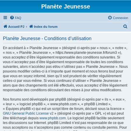
Planète Jeunesse
FAQ
Connexion
R
Accueil PJ
Index du forum
e
Planète Jeunesse - Conditions d’utilisation
c
h
En accédant à « Planète Jeunesse » (désigné ci-après par « nous », « notre »,
« nos », « Planète Jeunesse », « https://www.planete-jeunesse.fr/forum3 »),
e
vous acceptez d’être légalement responsable des conditions suivantes. Si
r
vous n’acceptez pas d’être légalement responsable de toutes les conditions
suivantes, alors n’accédez pas et/ou n’utilisez pas « Planète Jeunesse ». Nous
c
pouvons modifier celles-ci à n’importe quel moment et nous ferons tout pour
h
que vous en soyez informé, bien qu’il soit prudent de vérifier régulièrement
celles-ci par vous-même. Si vous continuez d’utiliser « Planète Jeunesse »
e
alors que des changements ont été effectués, vous acceptez d’être légalement
r
responsable des conditions découlant des mises à jour et/ou modifications.
Nos forums sont développés par phpBB (désigné ci-après par « ils », « eux »,
« leur », « logiciel phpBB », « www.phpbb.com », « phpBB Limited »,
« Équipes phpBB ») qui est un script libre de forum, déclaré sous la licence «
GNU General Public License v2
» (désigné ci-après par « GPL ») et qui peut
être téléchargé depuis
www.phpbb.com
. Le logiciel phpBB facilite seulement
les discussions sur Internet. phpBB Limited n’est pas responsable de ce que
nous acceptons ou n’acceptons pas comme contenu ou conduite permis. Pour