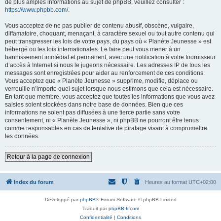
de plus amples informations au sujet de phpBB, veuillez consulter :
https://www.phpbb.com/
.
Vous acceptez de ne pas publier de contenu abusif, obscène, vulgaire,
diffamatoire, choquant, menaçant, à caractère sexuel ou tout autre contenu qui
peut transgresser les lois de votre pays, du pays où « Planète Jeunesse » est
hébergé ou les lois internationales. Le faire peut vous mener à un
bannissement immédiat et permanent, avec une notification à votre fournisseur
d’accès à Internet si nous le jugeons nécessaire. Les adresses IP de tous les
messages sont enregistrées pour aider au renforcement de ces conditions.
Vous acceptez que « Planète Jeunesse » supprime, modifie, déplace ou
verrouille n’importe quel sujet lorsque nous estimons que cela est nécessaire.
En tant que membre, vous acceptez que toutes les informations que vous avez
saisies soient stockées dans notre base de données. Bien que ces
informations ne soient pas diffusées à une tierce partie sans votre
consentement, ni « Planète Jeunesse », ni phpBB ne pourront être tenus
comme responsables en cas de tentative de piratage visant à compromettre
les données.
Retour à la page de connexion
Index du forum
Heures au format
UTC+02:00
Développé par
phpBB
® Forum Software © phpBB Limited
Traduit par
phpBB-fr.com
Confidentialité
|
Conditions