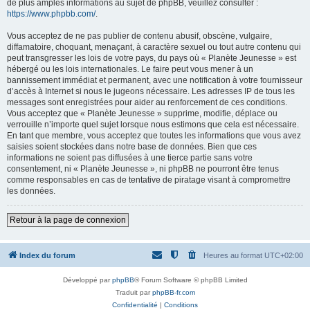
de plus amples informations au sujet de phpBB, veuillez consulter :
https://www.phpbb.com/
.
Vous acceptez de ne pas publier de contenu abusif, obscène, vulgaire,
diffamatoire, choquant, menaçant, à caractère sexuel ou tout autre contenu qui
peut transgresser les lois de votre pays, du pays où « Planète Jeunesse » est
hébergé ou les lois internationales. Le faire peut vous mener à un
bannissement immédiat et permanent, avec une notification à votre fournisseur
d’accès à Internet si nous le jugeons nécessaire. Les adresses IP de tous les
messages sont enregistrées pour aider au renforcement de ces conditions.
Vous acceptez que « Planète Jeunesse » supprime, modifie, déplace ou
verrouille n’importe quel sujet lorsque nous estimons que cela est nécessaire.
En tant que membre, vous acceptez que toutes les informations que vous avez
saisies soient stockées dans notre base de données. Bien que ces
informations ne soient pas diffusées à une tierce partie sans votre
consentement, ni « Planète Jeunesse », ni phpBB ne pourront être tenus
comme responsables en cas de tentative de piratage visant à compromettre
les données.
Retour à la page de connexion
Index du forum
Heures au format
UTC+02:00
Développé par
phpBB
® Forum Software © phpBB Limited
Traduit par
phpBB-fr.com
Confidentialité
|
Conditions