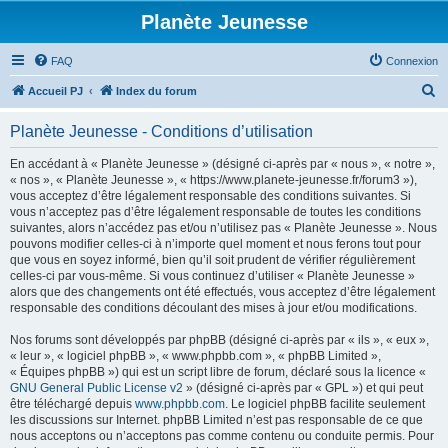
Planète Jeunesse
FAQ
Connexion
R
Accueil PJ
Index du forum
e
Planète Jeunesse - Conditions d’utilisation
c
h
En accédant à « Planète Jeunesse » (désigné ci-après par « nous », « notre »,
« nos », « Planète Jeunesse », « https://www.planete-jeunesse.fr/forum3 »),
e
vous acceptez d’être légalement responsable des conditions suivantes. Si
r
vous n’acceptez pas d’être légalement responsable de toutes les conditions
suivantes, alors n’accédez pas et/ou n’utilisez pas « Planète Jeunesse ». Nous
c
pouvons modifier celles-ci à n’importe quel moment et nous ferons tout pour
h
que vous en soyez informé, bien qu’il soit prudent de vérifier régulièrement
celles-ci par vous-même. Si vous continuez d’utiliser « Planète Jeunesse »
e
alors que des changements ont été effectués, vous acceptez d’être légalement
r
responsable des conditions découlant des mises à jour et/ou modifications.
Nos forums sont développés par phpBB (désigné ci-après par « ils », « eux »,
« leur », « logiciel phpBB », « www.phpbb.com », « phpBB Limited »,
« Équipes phpBB ») qui est un script libre de forum, déclaré sous la licence «
GNU General Public License v2
» (désigné ci-après par « GPL ») et qui peut
être téléchargé depuis
www.phpbb.com
. Le logiciel phpBB facilite seulement
les discussions sur Internet. phpBB Limited n’est pas responsable de ce que
nous acceptons ou n’acceptons pas comme contenu ou conduite permis. Pour