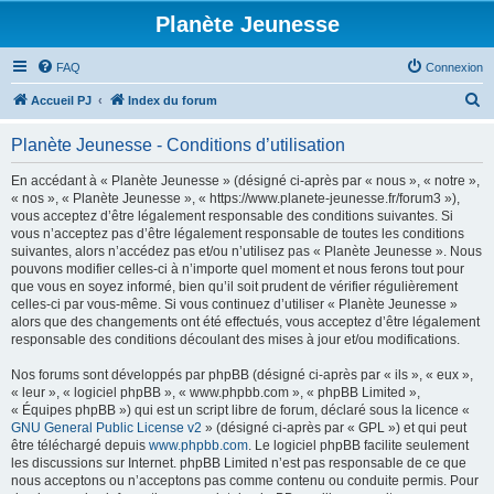
Planète Jeunesse
FAQ
Connexion
R
Accueil PJ
Index du forum
e
Planète Jeunesse - Conditions d’utilisation
c
h
En accédant à « Planète Jeunesse » (désigné ci-après par « nous », « notre »,
« nos », « Planète Jeunesse », « https://www.planete-jeunesse.fr/forum3 »),
e
vous acceptez d’être légalement responsable des conditions suivantes. Si
r
vous n’acceptez pas d’être légalement responsable de toutes les conditions
suivantes, alors n’accédez pas et/ou n’utilisez pas « Planète Jeunesse ». Nous
c
pouvons modifier celles-ci à n’importe quel moment et nous ferons tout pour
h
que vous en soyez informé, bien qu’il soit prudent de vérifier régulièrement
celles-ci par vous-même. Si vous continuez d’utiliser « Planète Jeunesse »
e
alors que des changements ont été effectués, vous acceptez d’être légalement
r
responsable des conditions découlant des mises à jour et/ou modifications.
Nos forums sont développés par phpBB (désigné ci-après par « ils », « eux »,
« leur », « logiciel phpBB », « www.phpbb.com », « phpBB Limited »,
« Équipes phpBB ») qui est un script libre de forum, déclaré sous la licence «
GNU General Public License v2
» (désigné ci-après par « GPL ») et qui peut
être téléchargé depuis
www.phpbb.com
. Le logiciel phpBB facilite seulement
les discussions sur Internet. phpBB Limited n’est pas responsable de ce que
nous acceptons ou n’acceptons pas comme contenu ou conduite permis. Pour