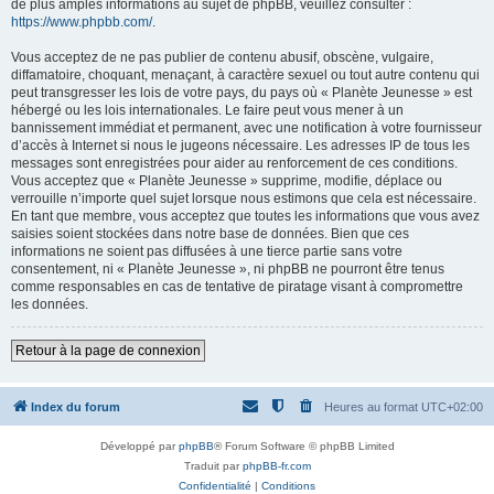
de plus amples informations au sujet de phpBB, veuillez consulter :
https://www.phpbb.com/
.
Vous acceptez de ne pas publier de contenu abusif, obscène, vulgaire,
diffamatoire, choquant, menaçant, à caractère sexuel ou tout autre contenu qui
peut transgresser les lois de votre pays, du pays où « Planète Jeunesse » est
hébergé ou les lois internationales. Le faire peut vous mener à un
bannissement immédiat et permanent, avec une notification à votre fournisseur
d’accès à Internet si nous le jugeons nécessaire. Les adresses IP de tous les
messages sont enregistrées pour aider au renforcement de ces conditions.
Vous acceptez que « Planète Jeunesse » supprime, modifie, déplace ou
verrouille n’importe quel sujet lorsque nous estimons que cela est nécessaire.
En tant que membre, vous acceptez que toutes les informations que vous avez
saisies soient stockées dans notre base de données. Bien que ces
informations ne soient pas diffusées à une tierce partie sans votre
consentement, ni « Planète Jeunesse », ni phpBB ne pourront être tenus
comme responsables en cas de tentative de piratage visant à compromettre
les données.
Retour à la page de connexion
Index du forum
Heures au format
UTC+02:00
Développé par
phpBB
® Forum Software © phpBB Limited
Traduit par
phpBB-fr.com
Confidentialité
|
Conditions