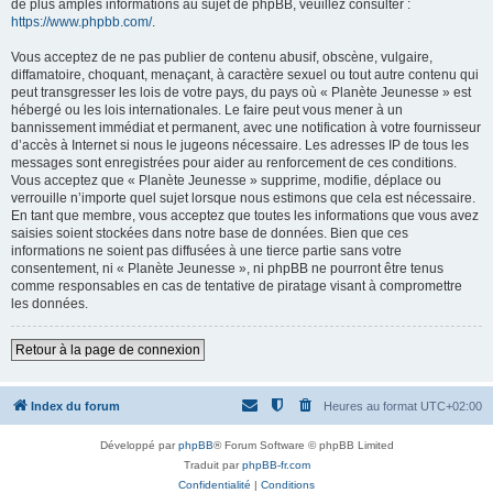
de plus amples informations au sujet de phpBB, veuillez consulter :
https://www.phpbb.com/
.
Vous acceptez de ne pas publier de contenu abusif, obscène, vulgaire,
diffamatoire, choquant, menaçant, à caractère sexuel ou tout autre contenu qui
peut transgresser les lois de votre pays, du pays où « Planète Jeunesse » est
hébergé ou les lois internationales. Le faire peut vous mener à un
bannissement immédiat et permanent, avec une notification à votre fournisseur
d’accès à Internet si nous le jugeons nécessaire. Les adresses IP de tous les
messages sont enregistrées pour aider au renforcement de ces conditions.
Vous acceptez que « Planète Jeunesse » supprime, modifie, déplace ou
verrouille n’importe quel sujet lorsque nous estimons que cela est nécessaire.
En tant que membre, vous acceptez que toutes les informations que vous avez
saisies soient stockées dans notre base de données. Bien que ces
informations ne soient pas diffusées à une tierce partie sans votre
consentement, ni « Planète Jeunesse », ni phpBB ne pourront être tenus
comme responsables en cas de tentative de piratage visant à compromettre
les données.
Retour à la page de connexion
Index du forum
Heures au format
UTC+02:00
Développé par
phpBB
® Forum Software © phpBB Limited
Traduit par
phpBB-fr.com
Confidentialité
|
Conditions