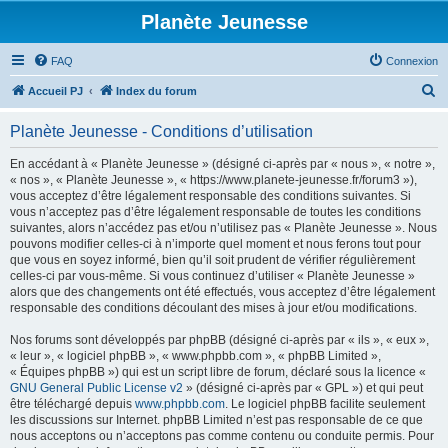
Planète Jeunesse
FAQ
Connexion
R
Accueil PJ
Index du forum
e
Planète Jeunesse - Conditions d’utilisation
c
h
En accédant à « Planète Jeunesse » (désigné ci-après par « nous », « notre »,
« nos », « Planète Jeunesse », « https://www.planete-jeunesse.fr/forum3 »),
e
vous acceptez d’être légalement responsable des conditions suivantes. Si
r
vous n’acceptez pas d’être légalement responsable de toutes les conditions
suivantes, alors n’accédez pas et/ou n’utilisez pas « Planète Jeunesse ». Nous
c
pouvons modifier celles-ci à n’importe quel moment et nous ferons tout pour
h
que vous en soyez informé, bien qu’il soit prudent de vérifier régulièrement
celles-ci par vous-même. Si vous continuez d’utiliser « Planète Jeunesse »
e
alors que des changements ont été effectués, vous acceptez d’être légalement
r
responsable des conditions découlant des mises à jour et/ou modifications.
Nos forums sont développés par phpBB (désigné ci-après par « ils », « eux »,
« leur », « logiciel phpBB », « www.phpbb.com », « phpBB Limited »,
« Équipes phpBB ») qui est un script libre de forum, déclaré sous la licence «
GNU General Public License v2
» (désigné ci-après par « GPL ») et qui peut
être téléchargé depuis
www.phpbb.com
. Le logiciel phpBB facilite seulement
les discussions sur Internet. phpBB Limited n’est pas responsable de ce que
nous acceptons ou n’acceptons pas comme contenu ou conduite permis. Pour