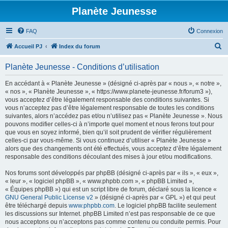
Planète Jeunesse
FAQ
Connexion
R
Accueil PJ
Index du forum
e
Planète Jeunesse - Conditions d’utilisation
c
h
En accédant à « Planète Jeunesse » (désigné ci-après par « nous », « notre »,
« nos », « Planète Jeunesse », « https://www.planete-jeunesse.fr/forum3 »),
e
vous acceptez d’être légalement responsable des conditions suivantes. Si
r
vous n’acceptez pas d’être légalement responsable de toutes les conditions
suivantes, alors n’accédez pas et/ou n’utilisez pas « Planète Jeunesse ». Nous
c
pouvons modifier celles-ci à n’importe quel moment et nous ferons tout pour
h
que vous en soyez informé, bien qu’il soit prudent de vérifier régulièrement
celles-ci par vous-même. Si vous continuez d’utiliser « Planète Jeunesse »
e
alors que des changements ont été effectués, vous acceptez d’être légalement
r
responsable des conditions découlant des mises à jour et/ou modifications.
Nos forums sont développés par phpBB (désigné ci-après par « ils », « eux »,
« leur », « logiciel phpBB », « www.phpbb.com », « phpBB Limited »,
« Équipes phpBB ») qui est un script libre de forum, déclaré sous la licence «
GNU General Public License v2
» (désigné ci-après par « GPL ») et qui peut
être téléchargé depuis
www.phpbb.com
. Le logiciel phpBB facilite seulement
les discussions sur Internet. phpBB Limited n’est pas responsable de ce que
nous acceptons ou n’acceptons pas comme contenu ou conduite permis. Pour