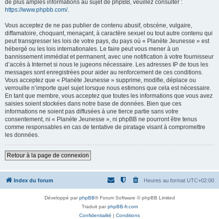
de plus amples informations au sujet de phpBB, veuillez consulter :
https://www.phpbb.com/
.
Vous acceptez de ne pas publier de contenu abusif, obscène, vulgaire,
diffamatoire, choquant, menaçant, à caractère sexuel ou tout autre contenu qui
peut transgresser les lois de votre pays, du pays où « Planète Jeunesse » est
hébergé ou les lois internationales. Le faire peut vous mener à un
bannissement immédiat et permanent, avec une notification à votre fournisseur
d’accès à Internet si nous le jugeons nécessaire. Les adresses IP de tous les
messages sont enregistrées pour aider au renforcement de ces conditions.
Vous acceptez que « Planète Jeunesse » supprime, modifie, déplace ou
verrouille n’importe quel sujet lorsque nous estimons que cela est nécessaire.
En tant que membre, vous acceptez que toutes les informations que vous avez
saisies soient stockées dans notre base de données. Bien que ces
informations ne soient pas diffusées à une tierce partie sans votre
consentement, ni « Planète Jeunesse », ni phpBB ne pourront être tenus
comme responsables en cas de tentative de piratage visant à compromettre
les données.
Retour à la page de connexion
Index du forum
Heures au format
UTC+02:00
Développé par
phpBB
® Forum Software © phpBB Limited
Traduit par
phpBB-fr.com
Confidentialité
|
Conditions