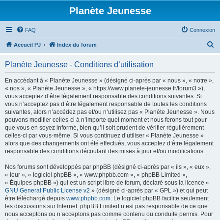
Planète Jeunesse
FAQ
Connexion
R
Accueil PJ
Index du forum
e
Planète Jeunesse - Conditions d’utilisation
c
h
En accédant à « Planète Jeunesse » (désigné ci-après par « nous », « notre »,
« nos », « Planète Jeunesse », « https://www.planete-jeunesse.fr/forum3 »),
e
vous acceptez d’être légalement responsable des conditions suivantes. Si
r
vous n’acceptez pas d’être légalement responsable de toutes les conditions
suivantes, alors n’accédez pas et/ou n’utilisez pas « Planète Jeunesse ». Nous
c
pouvons modifier celles-ci à n’importe quel moment et nous ferons tout pour
h
que vous en soyez informé, bien qu’il soit prudent de vérifier régulièrement
celles-ci par vous-même. Si vous continuez d’utiliser « Planète Jeunesse »
e
alors que des changements ont été effectués, vous acceptez d’être légalement
r
responsable des conditions découlant des mises à jour et/ou modifications.
Nos forums sont développés par phpBB (désigné ci-après par « ils », « eux »,
« leur », « logiciel phpBB », « www.phpbb.com », « phpBB Limited »,
« Équipes phpBB ») qui est un script libre de forum, déclaré sous la licence «
GNU General Public License v2
» (désigné ci-après par « GPL ») et qui peut
être téléchargé depuis
www.phpbb.com
. Le logiciel phpBB facilite seulement
les discussions sur Internet. phpBB Limited n’est pas responsable de ce que
nous acceptons ou n’acceptons pas comme contenu ou conduite permis. Pour