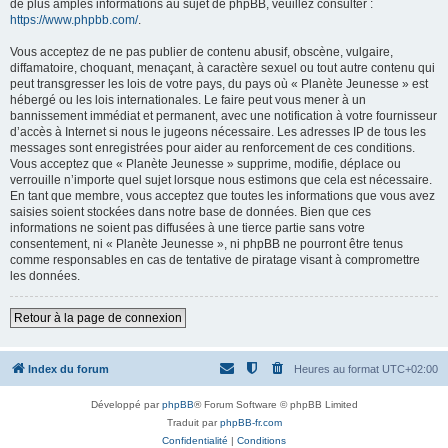
de plus amples informations au sujet de phpBB, veuillez consulter :
https://www.phpbb.com/
.
Vous acceptez de ne pas publier de contenu abusif, obscène, vulgaire,
diffamatoire, choquant, menaçant, à caractère sexuel ou tout autre contenu qui
peut transgresser les lois de votre pays, du pays où « Planète Jeunesse » est
hébergé ou les lois internationales. Le faire peut vous mener à un
bannissement immédiat et permanent, avec une notification à votre fournisseur
d’accès à Internet si nous le jugeons nécessaire. Les adresses IP de tous les
messages sont enregistrées pour aider au renforcement de ces conditions.
Vous acceptez que « Planète Jeunesse » supprime, modifie, déplace ou
verrouille n’importe quel sujet lorsque nous estimons que cela est nécessaire.
En tant que membre, vous acceptez que toutes les informations que vous avez
saisies soient stockées dans notre base de données. Bien que ces
informations ne soient pas diffusées à une tierce partie sans votre
consentement, ni « Planète Jeunesse », ni phpBB ne pourront être tenus
comme responsables en cas de tentative de piratage visant à compromettre
les données.
Retour à la page de connexion
Index du forum
Heures au format
UTC+02:00
Développé par
phpBB
® Forum Software © phpBB Limited
Traduit par
phpBB-fr.com
Confidentialité
|
Conditions