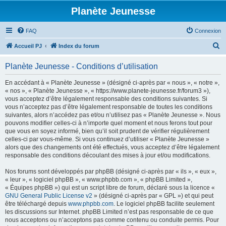
Planète Jeunesse
FAQ
Connexion
R
Accueil PJ
Index du forum
e
Planète Jeunesse - Conditions d’utilisation
c
h
En accédant à « Planète Jeunesse » (désigné ci-après par « nous », « notre »,
« nos », « Planète Jeunesse », « https://www.planete-jeunesse.fr/forum3 »),
e
vous acceptez d’être légalement responsable des conditions suivantes. Si
r
vous n’acceptez pas d’être légalement responsable de toutes les conditions
suivantes, alors n’accédez pas et/ou n’utilisez pas « Planète Jeunesse ». Nous
c
pouvons modifier celles-ci à n’importe quel moment et nous ferons tout pour
h
que vous en soyez informé, bien qu’il soit prudent de vérifier régulièrement
celles-ci par vous-même. Si vous continuez d’utiliser « Planète Jeunesse »
e
alors que des changements ont été effectués, vous acceptez d’être légalement
r
responsable des conditions découlant des mises à jour et/ou modifications.
Nos forums sont développés par phpBB (désigné ci-après par « ils », « eux »,
« leur », « logiciel phpBB », « www.phpbb.com », « phpBB Limited »,
« Équipes phpBB ») qui est un script libre de forum, déclaré sous la licence «
GNU General Public License v2
» (désigné ci-après par « GPL ») et qui peut
être téléchargé depuis
www.phpbb.com
. Le logiciel phpBB facilite seulement
les discussions sur Internet. phpBB Limited n’est pas responsable de ce que
nous acceptons ou n’acceptons pas comme contenu ou conduite permis. Pour