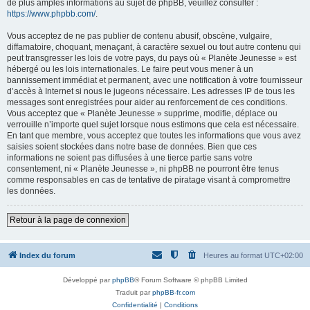
de plus amples informations au sujet de phpBB, veuillez consulter :
https://www.phpbb.com/
.
Vous acceptez de ne pas publier de contenu abusif, obscène, vulgaire,
diffamatoire, choquant, menaçant, à caractère sexuel ou tout autre contenu qui
peut transgresser les lois de votre pays, du pays où « Planète Jeunesse » est
hébergé ou les lois internationales. Le faire peut vous mener à un
bannissement immédiat et permanent, avec une notification à votre fournisseur
d’accès à Internet si nous le jugeons nécessaire. Les adresses IP de tous les
messages sont enregistrées pour aider au renforcement de ces conditions.
Vous acceptez que « Planète Jeunesse » supprime, modifie, déplace ou
verrouille n’importe quel sujet lorsque nous estimons que cela est nécessaire.
En tant que membre, vous acceptez que toutes les informations que vous avez
saisies soient stockées dans notre base de données. Bien que ces
informations ne soient pas diffusées à une tierce partie sans votre
consentement, ni « Planète Jeunesse », ni phpBB ne pourront être tenus
comme responsables en cas de tentative de piratage visant à compromettre
les données.
Retour à la page de connexion
Index du forum
Heures au format
UTC+02:00
Développé par
phpBB
® Forum Software © phpBB Limited
Traduit par
phpBB-fr.com
Confidentialité
|
Conditions