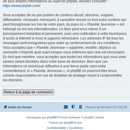
de plus amples informations au sujet de phpBB, veuillez consulter :
https://www.phpbb.com/
.
Vous acceptez de ne pas publier de contenu abusif, obscène, vulgaire,
diffamatoire, choquant, menaçant, à caractère sexuel ou tout autre contenu qui
peut transgresser les lois de votre pays, du pays où « Planète Jeunesse » est
hébergé ou les lois internationales. Le faire peut vous mener à un
bannissement immédiat et permanent, avec une notification à votre fournisseur
d’accès à Internet si nous le jugeons nécessaire. Les adresses IP de tous les
messages sont enregistrées pour aider au renforcement de ces conditions.
Vous acceptez que « Planète Jeunesse » supprime, modifie, déplace ou
verrouille n’importe quel sujet lorsque nous estimons que cela est nécessaire.
En tant que membre, vous acceptez que toutes les informations que vous avez
saisies soient stockées dans notre base de données. Bien que ces
informations ne soient pas diffusées à une tierce partie sans votre
consentement, ni « Planète Jeunesse », ni phpBB ne pourront être tenus
comme responsables en cas de tentative de piratage visant à compromettre
les données.
Retour à la page de connexion
Index du forum
Heures au format
UTC+02:00
Développé par
phpBB
® Forum Software © phpBB Limited
Traduit par
phpBB-fr.com
Confidentialité
|
Conditions