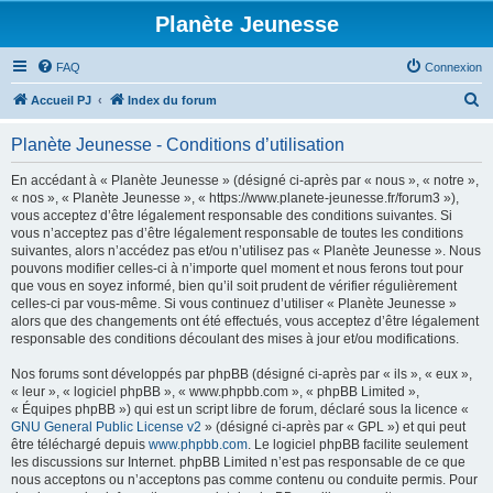
Planète Jeunesse
FAQ
Connexion
R
Accueil PJ
Index du forum
e
Planète Jeunesse - Conditions d’utilisation
c
h
En accédant à « Planète Jeunesse » (désigné ci-après par « nous », « notre »,
« nos », « Planète Jeunesse », « https://www.planete-jeunesse.fr/forum3 »),
e
vous acceptez d’être légalement responsable des conditions suivantes. Si
r
vous n’acceptez pas d’être légalement responsable de toutes les conditions
suivantes, alors n’accédez pas et/ou n’utilisez pas « Planète Jeunesse ». Nous
c
pouvons modifier celles-ci à n’importe quel moment et nous ferons tout pour
h
que vous en soyez informé, bien qu’il soit prudent de vérifier régulièrement
celles-ci par vous-même. Si vous continuez d’utiliser « Planète Jeunesse »
e
alors que des changements ont été effectués, vous acceptez d’être légalement
r
responsable des conditions découlant des mises à jour et/ou modifications.
Nos forums sont développés par phpBB (désigné ci-après par « ils », « eux »,
« leur », « logiciel phpBB », « www.phpbb.com », « phpBB Limited »,
« Équipes phpBB ») qui est un script libre de forum, déclaré sous la licence «
GNU General Public License v2
» (désigné ci-après par « GPL ») et qui peut
être téléchargé depuis
www.phpbb.com
. Le logiciel phpBB facilite seulement
les discussions sur Internet. phpBB Limited n’est pas responsable de ce que
nous acceptons ou n’acceptons pas comme contenu ou conduite permis. Pour